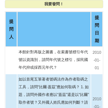
o
我要發問！
o
k
提
提
問
問
日
人
期
本館針對再版之圖書，在索書號標引年代
2010
號以資識別，請問年代號之標引，採民國
-01-
年代抑或採西元年代？
01
如以首尾五筆著者號碼法作為作者取碼之
工具，請問“比爾‧蓋茲”應如何取碼？ 1. 如
題，請問外國作者應以“蓋茲”還是以“比爾”
2010
取作者號？又外國人姓氏應如何判斷？請
-01-