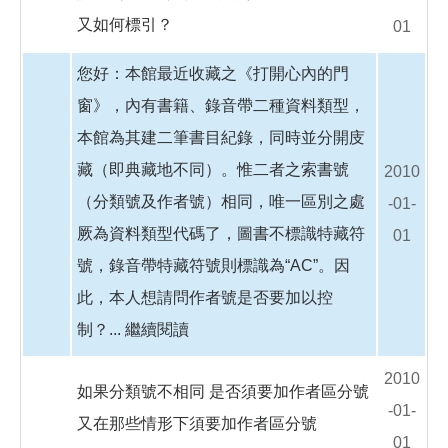
又如何標引？
01
您好：本館最近收藏之《打開心內的門
窗》，內有書籍、錄音帶二種資料類型，
本館為其建二筆書目紀錄，同時並分開庋
藏（即典藏地不同）。惟二者之索書號
2010
（分類號及作者號）相同，唯一區別之處
-01-
厥為資料類型代碼了，圖書不標識特藏符
01
號，錄音帶特藏符號則標識為“AC”。因
此，本人想請問作者號是否要加以控
制？...
繼續閱讀
2010
如果分類號不相同 是否須要加作者區分號
-01-
又在那些情形下須要加作者區分號
01