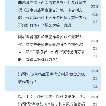
曲木藏堯撰《西南夷族考察記》及莊學本
2010
撰《西康夷族調查報告》係一本合刊文
-01-
獻，分別為兩位不同作者所撰，其作者號
01
不知如何標引？煩請解答，謝謝！
國家圖書館對於團體作者如國立臺灣大
2010
學、國立中央圖書館臺灣分館等前有\國
-01-
立、私立\"字樣者，作者取號時是否可省
01
略，或逕以簡稱取號？"
2010
請問“行政院衛生署疾病管制局”應該怎樣
-01-
取作者號？
01
以《中文目錄檢字表》以標引規範工具，
2010
請問“梁”字應如何查檢，其首尾五筆號碼
-01-