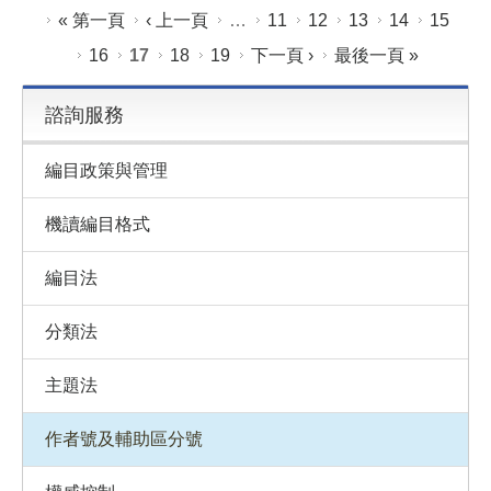
頁面
« 第一頁
‹ 上一頁
…
11
12
13
14
15
16
17
18
19
下一頁 ›
最後一頁 »
諮詢服務
編目政策與管理
機讀編目格式
編目法
分類法
主題法
作者號及輔助區分號