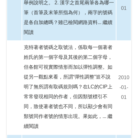
舉例說明之。 2. 漢字之首尾兩筆各為哪一
01
筆（首筆及末筆所指為何），兩字的號碼
是各自加總嗎？雖已檢閱網路資料...
繼續
閱讀
克特著者號碼之取號法，係取每一個著者
姓氏的第一個字母及其後的第二個字母，
但各館可視實際情形而加以彈性調整。如
從另一觀點來看，所謂“彈性調整”豈不說
2010
明了無所謂有取碼規則嗎？在LC的CIP上
-01-
常常發現相同的作者，但因類號標引不
01
同，致使著者號也不同，所以顯少會有同
類號同作者號的情形出現。果如此，...
繼
續閱讀