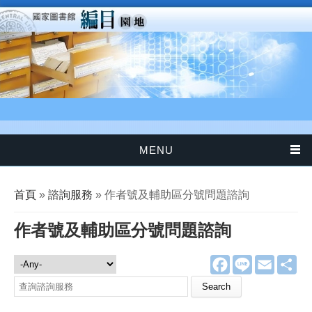
移至主內容
MENU
您在這裡
首頁
»
諮詢服務
» 作者號及輔助區分號問題諮詢
作者號及輔助區分號問題諮詢
F
L
E
分
諮詢服務
a
i
m
享
c
n
a
Search this site
e
e
i
b
l