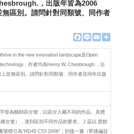
. Chesbrough.，出版年皆為2006
實際上並無區別。請問針對同類號、同作者
F
L
E
分
a
i
m
享
c
n
a
e
e
i
b
l
 in the new innovation landscape及Open
o
o
ng from technology，作者均為Henry W. Chesbrough.，出
k
6”，實際上並無區別。請問針對同類號、同作者且同年出版
丁字母為輔助區分號，以區分入藏不同的作品。具體
次號），達到區別不同作品的要求。 2 茲以 貴館
為“HD45 C53 2006”；則後一書（即後編目