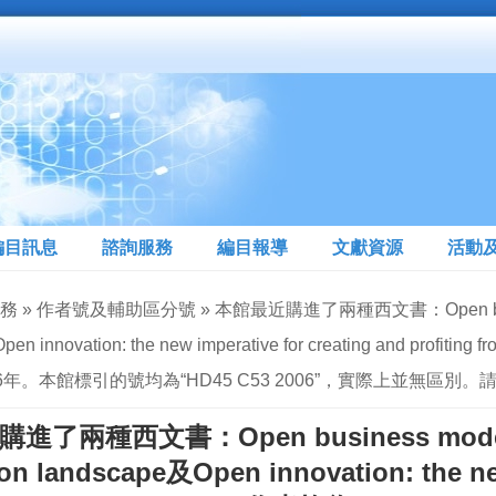
編目訊息
諮詢服務
編目報導
文獻資源
活動
 » 作者號及輔助區分號 » 本館最近購進了兩種西文書：Open business mode
en innovation: the new imperative for creating and profi
6年。本館標引的號均為“HD45 C53 2006”，實際上並無區
了兩種西文書：Open business models: ho
on landscape及Open innovation: the new