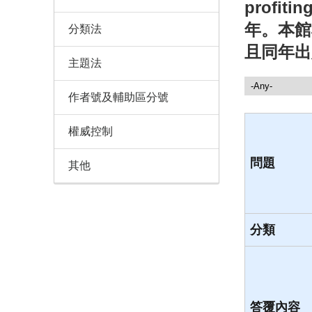
profit
年。本館
分類法
且同年出
主題法
諮詢服務
作者號及輔助區分號
權威控制
問題
其他
分類
答覆內容