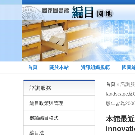
移至主內容
首頁
關於本站
資訊組織規範
國圖
您在這裡
首頁
» 諮詢服務
諮詢服務
landscape及Op
編目政策與管理
版年皆為200
本館最近購進
機讀編目格式
innovati
編目法