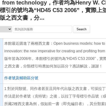
ing from technology，作者均為Henry W
標引的號均為“HD45 C53 2006”，
版之西文書，分...
Search this site
本館最近購進了兩種西文書：Open business models: how to thrive
innovation: the new imperative for creating and profiti
版年皆為2006年。本館標引的號均為“HD45 C53 200
之西文書，分類標引時應如何加以區分？惠請解說，謝謝！
作者號及輔助區分號
1 對於同類號、同作者甚至且同年代出版之西文書，可採拉
作法是於作者號（克特號）之後，以拉丁字母標引作品號（或種
所藏2種西文書為例，假如前一書（即先編目者），其分類索書號標引