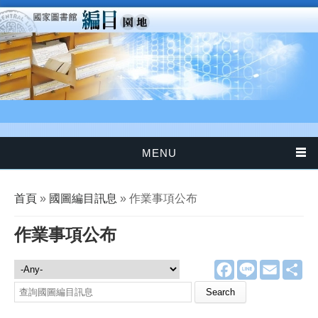
移至主內容
MENU
您在這裡
首頁
»
國圖編目訊息
» 作業事項公布
作業事項公布
F
L
E
分
國圖編目訊息
a
i
m
享
c
n
a
Search this site
e
e
i
b
l