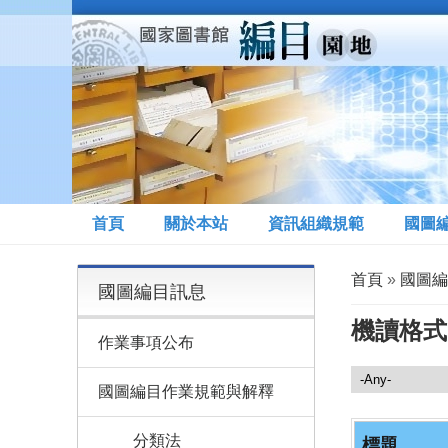
移至主內容
首頁
關於本站
資訊組織規範
國圖
您在這裡
首頁
»
國圖編
國圖編目訊息
機讀格式
作業事項公布
國圖編目訊息
國圖編目作業規範與解釋
分類法
標題