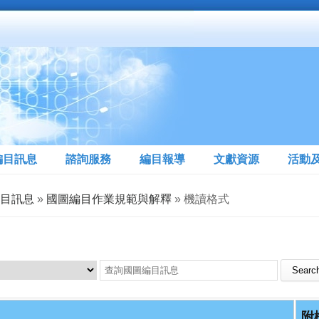
編目訊息
諮詢服務
編目報導
文獻資源
活動
目訊息
»
國圖編目作業規範與解釋
» 機讀格式
Search this site
附