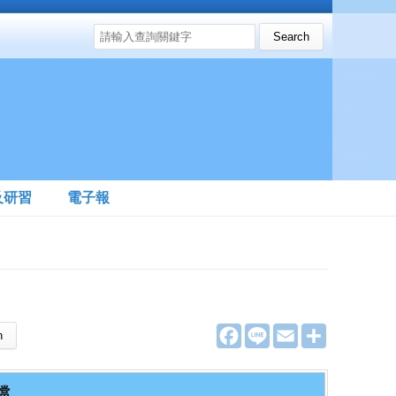
搜尋表單
Search this site
及研習
電子報
F
L
E
分
a
i
m
享
c
n
a
e
e
i
b
l
檔