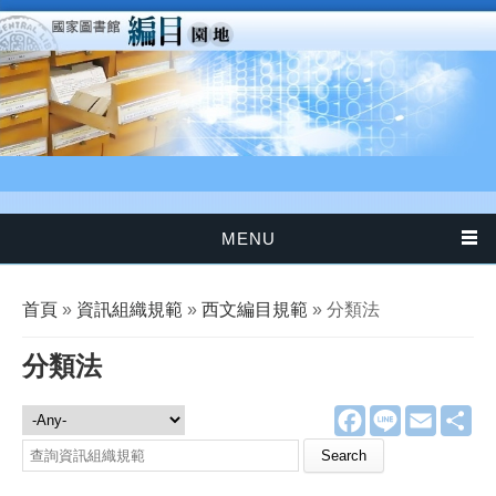
移至主內容
MENU
您在這裡
首頁
»
資訊組織規範
»
西文編目規範
» 分類法
分類法
F
L
E
分
資訊組織規範
a
i
m
享
c
n
a
Search this site
e
e
i
b
l