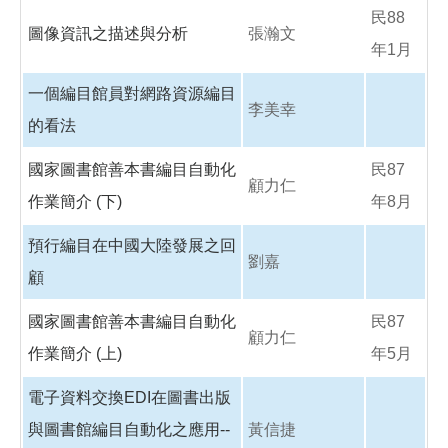
民88
圖像資訊之描述與分析
張瀚文
年1月
一個編目館員對網路資源編目
李美幸
的看法
國家圖書館善本書編目自動化
民87
顧力仁
作業簡介 (下)
年8月
預行編目在中國大陸發展之回
劉嘉
顧
國家圖書館善本書編目自動化
民87
顧力仁
作業簡介 (上)
年5月
電子資料交換EDI在圖書出版
與圖書館編目自動化之應用--
黃信捷