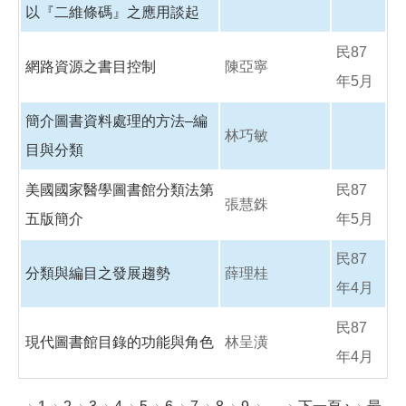
以『二維條碼』之應用談起
民87
網路資源之書目控制
陳亞寧
年5月
簡介圖書資料處理的方法–編
林巧敏
目與分類
美國國家醫學圖書館分類法第
民87
張慧銖
五版簡介
年5月
民87
分類與編目之發展趨勢
薛理桂
年4月
民87
現代圖書館目錄的功能與角色
林呈潢
年4月