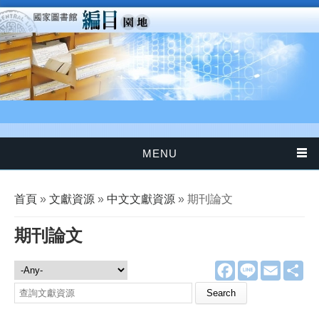
移至主內容
MENU
您在這裡
首頁
»
文獻資源
»
中文文獻資源
» 期刊論文
期刊論文
F
L
E
分
文獻資源
a
i
m
享
c
n
a
Search this site
e
e
i
b
l