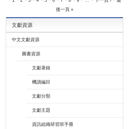
頁面
1
2
3
4
5
6
7
8
9
…
下一頁 ›
最
後一頁 »
文獻資源
中文文獻資源
圖書資源
文獻著錄
機讀編目
文獻分類
文獻主題
資訊組織研習班手冊