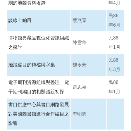
則的地圖資料著錄
年4月
民86
談線上編目
蔡燕青
年6月
博物館典藏品數位化資訊組織
民88
陳雪華
之探討
年1月
民86
淺談編目的轉檔與字集
魏令芳
年3月
電子期刊資源組織與整理：電
民88
羅思嘉
子期刊編目的相關議題初探
年1月
書目供應中心與書目網路發展
對美國圖書館進行合作編目之
李明錦
影響