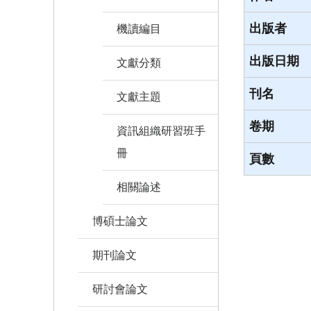
出版者
機讀編目
出版日期
文獻分類
刊名
文獻主題
卷期
資訊組織研習班手
冊
頁數
相關論述
博碩士論文
期刊論文
研討會論文