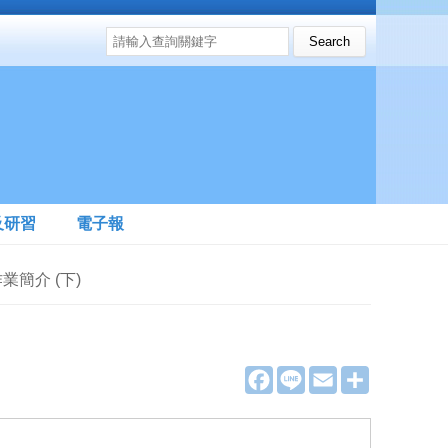
搜尋表單
Search this site
及研習
電子報
業簡介 (下)
F
L
E
分
a
i
m
享
c
n
a
e
e
i
b
l