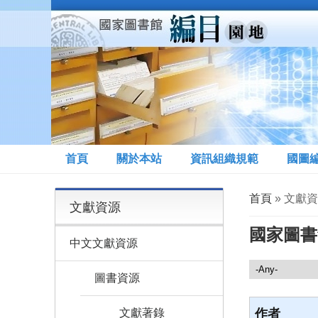
移至主內容
首頁
關於本站
資訊組織規範
國圖
您在這裡
首頁
» 文獻資
文獻資源
國家圖書
中文文獻資源
文獻資源
圖書資源
文獻著錄
作者