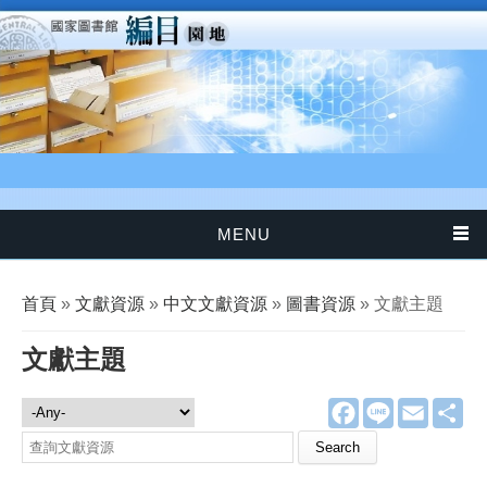
移至主內容
MENU
您在這裡
首頁
»
文獻資源
»
中文文獻資源
»
圖書資源
» 文獻主題
文獻主題
F
L
E
分
文獻資源
a
i
m
享
c
n
a
Search this site
e
e
i
b
l