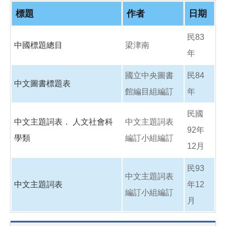
o
o
標題
作者
日期
k
民83
中國標題總目
梁津南
年
國立中央圖書
民84
中文圖書標題表
館編目組編訂
年
民國
中文主題詞表． 人文社會科
中文主題詞表
92年
學類
編訂小組編訂
12月
民93
中文主題詞表
中文主題詞表
年12
編訂小組編訂
月