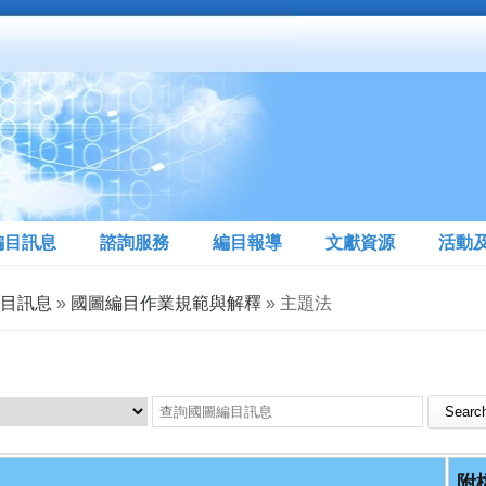
編目訊息
諮詢服務
編目報導
文獻資源
活動
目訊息
»
國圖編目作業規範與解釋
» 主題法
Search this site
附