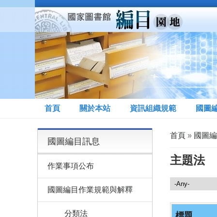
移至主內容
首頁
關於本站
資訊組織規範
國圖
您在這裡
首頁
»
國圖編
國圖編目訊息
主題法
作業事項公布
國圖編目訊息
國圖編目作業規範與解釋
分類法
標題