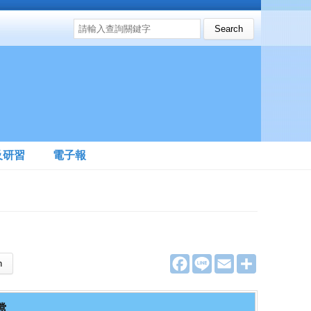
搜尋表單
Search this site
及研習
電子報
F
L
E
分
a
i
m
享
c
n
a
e
e
i
b
l
檔