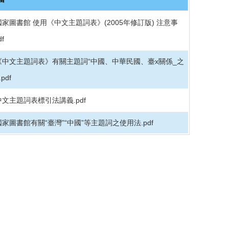
o
o
k
國家圖書館 使用《中文主題詞表》(2005年修訂版) 注意事
df
《中文主題詞表》有關主題詞“中國、中華民國、臺x關係_之
pdf
中文主題詞表標引法講義.pdf
國家圖書館有關“臺灣”“中國”等主題詞之使用法.pdf