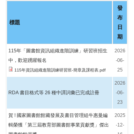
o
o
發
k
布
標題
日
期
115年「圖書館資訊組織進階訓練」研習班招生
2026
中，歡迎踴躍報名
-06-
25
115年資訊組織進階訓練研習班-簡章及課程表.pdf
2026
RDA 書目格式等 26 種中譯詞彙已完成註冊
-06-
23
賀 ! 國家圖書館館藏發展及書目管理組牛惠曼編
2025
輯榮獲「第三屆教育部圖書館事業貢獻獎」傑出
-12-