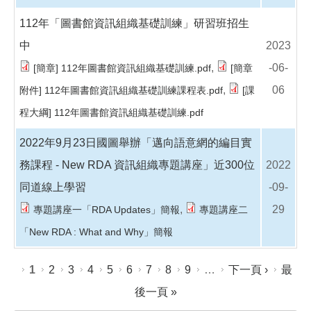
112年「圖書館資訊組織基礎訓練」研習班招生
中
2023
,
-06-
[簡章] 112年圖書館資訊組織基礎訓練.pdf
[簡章
,
06
附件] 112年圖書館資訊組織基礎訓練課程表.pdf
[課
程大綱] 112年圖書館資訊組織基礎訓練.pdf
2022年9月23日國圖舉辦「邁向語意網的編目實
務課程 - New RDA 資訊組織專題講座」近300位
2022
同道線上學習
-09-
,
29
專題講座一「RDA Updates」簡報
專題講座二
「New RDA : What and Why」簡報
頁面
1
2
3
4
5
6
7
8
9
…
下一頁 ›
最
後一頁 »