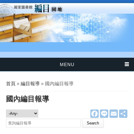
移至主內容
MENU
您在這裡
首頁
»
編目報導
» 國內編目報導
國內編目報導
F
L
E
分
編目報導
a
i
m
享
c
n
a
e
e
i
b
l