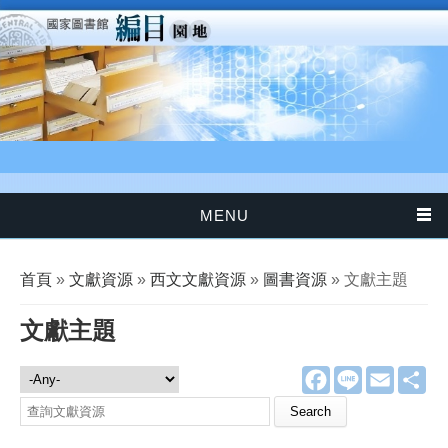
移至主內容
MENU
您在這裡
首頁
»
文獻資源
»
西文文獻資源
»
圖書資源
» 文獻主題
文獻主題
F
L
E
分
文獻資源
a
i
m
享
c
n
a
Search this site
e
e
i
b
l