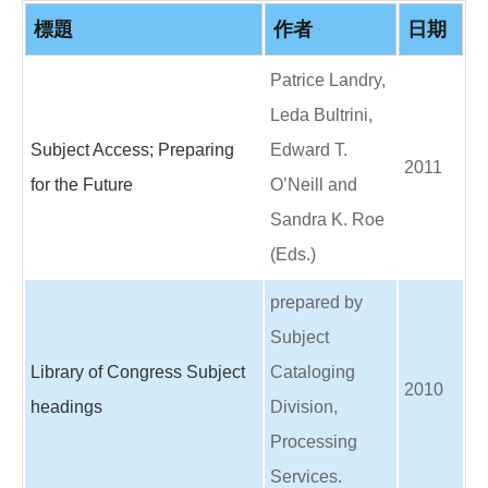
o
o
標題
作者
日期
k
Patrice Landry,
Leda Bultrini,
Subject Access; Preparing
Edward T.
2011
for the Future
O’Neill and
Sandra K. Roe
(Eds.)
prepared by
Subject
Library of Congress Subject
Cataloging
2010
headings
Division,
Processing
Services.