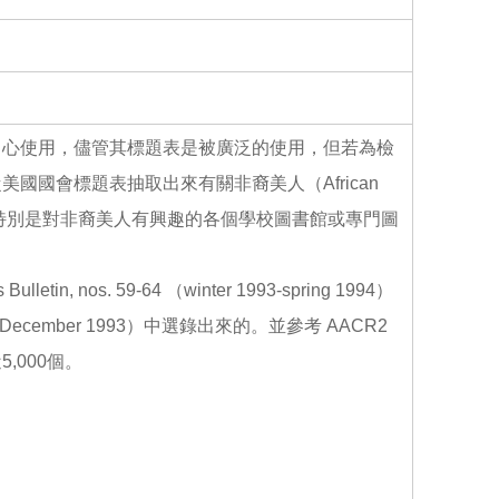
o
o
k
中心使用，儘管其標題表是被廣泛的使用，但若為檢
國會標題表抽取出來有關非裔美人（African
索，特別是對非裔美人有興趣的各個學校圖書館或專門圖
in, nos. 59-64 （winter 1993-spring 1994）
ary 1993-December 1993）中選錄出來的。並參考 AACR2
000個。