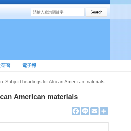
搜尋表單
Search this site
及研習
電子報
ct headings for African American materials
ican American materials
F
L
E
分
a
i
m
享
c
n
a
e
e
i
b
l