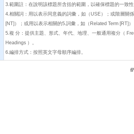
3.範圍註：在說明該標題所含括的範圍，以確保標題的一致性
4.相關詞：用以表示同意義的詞彙，如（USE）；或階層關係，如（Broa
[NT]）；或用以表示相關的5.詞彙，如（Related Term [RT
5.複 分：提供主題、形式、年代、地理、一般通用複分（ Free-floati
Headings ）。
6.編排方式：按照英文字母順序編排。
發