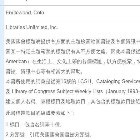
Englewood, Colo.
Libraries Unlimited, Inc.
美國國會標題表提供各方面的主題檢索給圖書館及各個資訊
索某一特定主題範圍的標題仍有其不方便之處。因此本書係從美國
American）在生活上、文化上等的各個標題，以方便檢
書館、資訊中心等有相當大的幫助。
本書所使用的詞彙是從第16版的 LCSH、Cataloging Services Bullet
及 Library of Congress Subject Weekly Lists（Janu
建立個人名稱、團體標目及地理款目，其包含的標題款目接近5,
此書標題款目的組成要素如下：
1.標目：包含名詞等十種。
2.分類號：引用美國國會圖書館分類號。