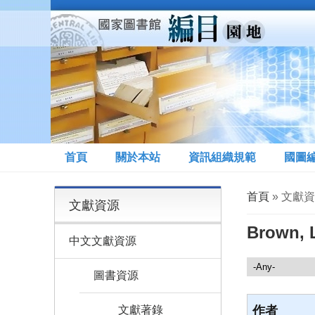
移至主內容
首頁
關於本站
資訊組織規範
國圖
您在這裡
首頁
» 文獻資源 
文獻資源
Brown, L
中文文獻資源
文獻資源
圖書資源
文獻著錄
作者