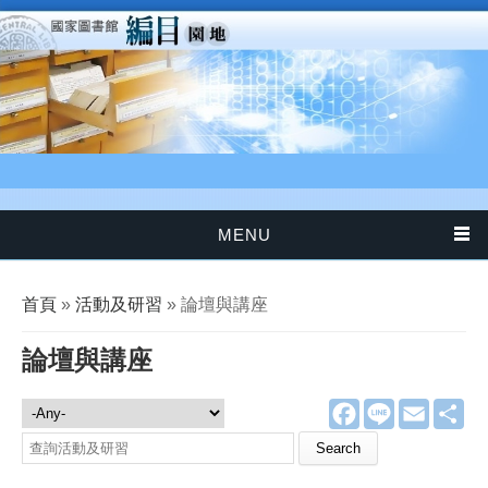
移至主內容
MENU
您在這裡
首頁
»
活動及研習
» 論壇與講座
論壇與講座
F
L
E
分
活動及研習
a
i
m
享
c
n
a
查詢活動及研習
e
e
i
b
l