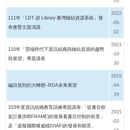
05
2022
111年「LDT @ Library 臺灣鏈結資源系統」發
-05-
布會暨主題演講
02
2021
110年「雲端時代下資訊組織與鏈結資源的趨勢
-10-
與展望」專題講座
30
2015
編目規則的大轉變--RDA未來展望
-04-
29
103年度資訊組織教育訓練專題講座-「從書目框
2015
架計畫(BIBFRAME)的發展看書目控制的前景」
-02-
及「虛擬國際權威檔(VIAF)的發展和願景」