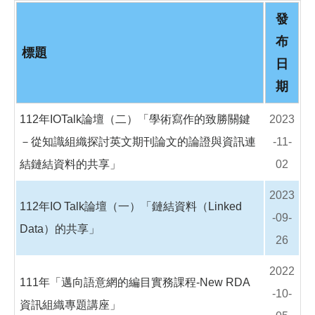
o
o
發
k
布
標題
日
期
112年IOTalk論壇（二）「學術寫作的致勝關鍵
2023
－從知識組織探討英文期刊論文的論證與資訊連
-11-
結鏈結資料的共享」
02
2023
112年IO Talk論壇（一）「鏈結資料（Linked
-09-
Data）的共享」
26
2022
111年「邁向語意網的編目實務課程-New RDA
-10-
資訊組織專題講座」