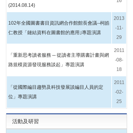
16
(2014.08.14)
2013
102年全國圖書書目資訊網合作館館長會議--柯皓
-11-
仁教授「鏈結資料在圖書館的應用｣專題演講
29
2011
「重新思考讀者服務 ─ 從讀者主導購書計畫與網
-08-
路規模資源發現服務談起」專題演講
18
2011
「從國際編目趨勢及科技發展談編目人員的定
-02-
位」專題演講
25
活動及研習