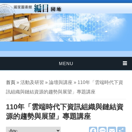
移至主內容
MENU
您在這裡
首頁
» 活動及研習 » 論壇與講座 » 110年「雲端時代下資
訊組織與鏈結資源的趨勢與展望」專題講座
110年「雲端時代下資訊組織與鏈結資
源的趨勢與展望」專題講座
F
L
E
分
活動及研習