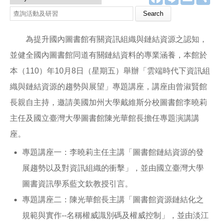
a
i
m
享
c
n
a
查詢活動及研習
e
e
i
b
l
o
為提升國內圖書館有關資訊組織與鏈結資源之認知，
o
k
並健全國內圖書館同道有關鏈結資料的專業涵養，本館於
本（110）年10月8日（星期五）舉辦「雲端時代下資訊組
織與鏈結資源的趨勢與展望」專題講座，講座由曾淑賢館
長親自主持，邀請美國加州大學戴維斯分校圖書館李曉莉
主任及國立臺灣大學圖書館陳光華館長擔任專題演講講
座。
專題講座一：李曉莉主任主講「圖書館鏈結資源的發
展趨勢以及對資訊組織的衝擊」，並由國立臺灣大學
圖書資訊學系藍文欽教授引言。
專題講座二：陳光華館長主講「圖書館資源鏈結化之
規範與實作--名稱權威識別碼及權威控制」，並由淡江