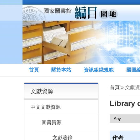
移至主內容
首頁
關於本站
資訊組織規範
國圖
您在這裡
首頁
» 文獻資源
文獻資源
Library 
中文文獻資源
文獻資源
圖書資源
文獻著錄
作者