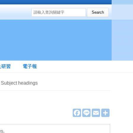
搜尋表單
Search this site
及研習
電子報
bject headings
F
L
E
分
a
i
m
享
c
n
a
e
e
i
b
l
es.