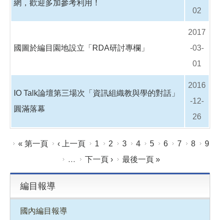
網，歡迎多加參考利用！
02
2017
國圖於編目園地設立「RDA研討專欄」
-03-
01
2016
IO Talk論壇第三場次「資訊組織教與學的對話」
-12-
圓滿落幕
26
頁面
« 第一頁
‹ 上一頁
1
2
3
4
5
6
7
8
9
…
下一頁 ›
最後一頁 »
編目報導
國內編目報導