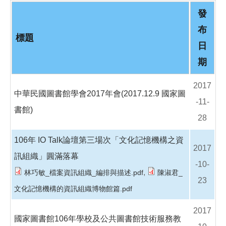
o
o
發
k
布
標題
日
期
2017
中華民國圖書館學會2017年會(2017.12.9 國家圖
-11-
書館)
28
106年 IO Talk論壇第三場次「文化記憶機構之資
2017
訊組織」圓滿落幕
-10-
,
林巧敏_檔案資訊組織_編排與描述.pdf
陳淑君_
23
文化記憶機構的資訊組織博物館篇.pdf
2017
國家圖書館106年學校及公共圖書館技術服務教