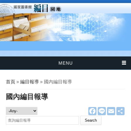
移至主內容
MENU
您在這裡
首頁
»
編目報導
» 國內編目報導
國內編目報導
F
L
E
分
編目報導
a
i
m
享
c
n
a
e
e
i
b
l