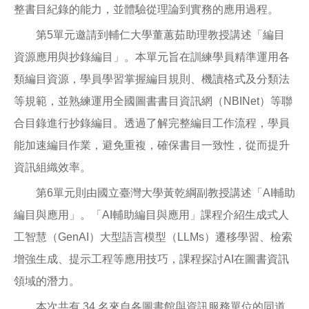
整書目紀錄的能力，並體驗從理論到實務的應用過程。
第5單元邀請到輔仁大學董蕙茹助理教授講述「編目
資源應用與抄錄編目」。本單元旨在訓練學員精準運用各
類編目資源，學員學習掌握編目規則、機讀格式及分類法
等規範，並熟練運用全國圖書書目資訊網（NBINet）等聯
合目錄進行抄錄編目。透過了解完整編目工作流程，學員
能加速編目作業，避免重複，確保書目一致性，從而提升
資訊組織效率。
第6單元則由國立臺灣大學黃乾綱副教授講述「AI輔助
編目與應用」。「AI輔助編目與應用」課程介紹生成式人
工智慧（GenAI）大型語言模型（LLMs）遷移學習、檢索
增強生成、提示工程等應用技巧，課程探討AI在圖書資訊
領域的潛力。
本次共有 34 名來自各圖書館與資訊服務單位的同道