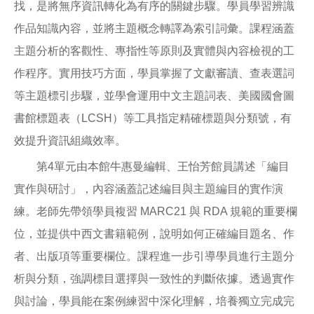
找，是將無序資訊轉化為有序的關鍵步驟。學員學習辨識
作品知識內容，並將主題概念轉譯為索引詞彙。課程涵蓋
主題分析的客觀性、專指性等原則及實體與內容檢視的工
作程序。實用技巧方面，學員掌握了文獻審讀、查表選詞
等主題標引步驟，並學會運用中文主題詞表、美國國會圖
書館標題表（LCSH）等工具指定精確標題與分類號，有
效提升資訊組織效率。
第4單元由本館牛惠曼編輯、王怡芳館員講述「編目
實作與研討」，內容涵蓋記述編目與主題編目的實作演
練。老師先帶領學員複習 MARC21 與 RDA 規範的重要欄
位，並提供中西文書籍範例，說明如何正確編目題名、作
者、出版項等重要欄位。課程進一步引導學員進行主題分
析與分類，強調標目選擇與一致性的判斷依據。透過實作
與討論，學員能在案例練習中深化理解，培養獨立完成完