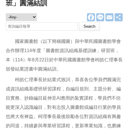
班」圓滿結訓
F
L
E
分
編目報導
a
i
m
享
c
n
a
e
e
i
b
l
o
國家圖書館（以下簡稱國圖）與中華民國圖書館學會
o
k
合作辦理114年度「圖書館資訊組織基礎訓練」研習班，
本（114）年8月22日於中華民國圖書館學會柯皓仁理事長
頒發結業證書中圓滿結訓。
柯皓仁理事長於結業式致詞，恭喜各位學員們圓滿完
成資訊組織基礎班研習課程，自編目規則、主題分析、編
目實務、抄錄編目延伸至AI應用的紮實課程，學員們不但
能更深入認識編目，對有志投入圖書館或編目行業的學員
也將大有裨益。柯理事長最後鼓勵各位對資訊組織有興趣
的同道，持續參與專業研習課程，更新專業知識，也磨練