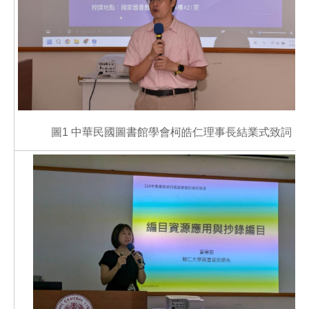
圖1 中華民國圖書館學會柯皓仁理事長結業式致詞