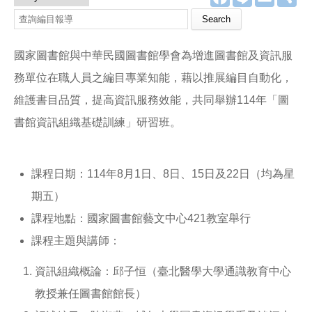
a
i
m
享
c
n
a
e
e
i
b
l
o
國家圖書館與中華民國圖書館學會為增進圖書館及資訊服
o
k
務單位在職人員之編目專業知能，藉以推展編目自動化，
維護書目品質，提高資訊服務效能，共同舉辦114年「圖
書館資訊組織基礎訓練」研習班。
課程日期：114年8月1日、8日、15日及22日（均為星
期五）
課程地點：國家圖書館藝文中心421教室舉行
課程主題與講師：
資訊組織概論：邱子恒（臺北醫學大學通識教育中心
教授兼任圖書館館長）