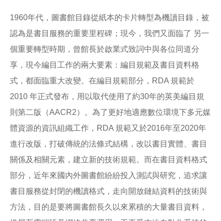
1960年代，圖書館目錄從紙本的卡片轉型為機讀目錄，被
認為是書目服務的重要里程碑；現今，我們又面臨了 另一
個重要轉型時期，曾館長於啟業式致詞中與各位同道分
享，現今編目工作的兩大要素：編目規範及書目資料格
式，都面臨重大改變。在編目規範部分，RDA 規範於
2010 年正式發布，用以取代使用了約30年的英美編目規
則第二版（AACR2）。為了更好地適應數位環境下多元媒
體資源的資訊組織工作，RDA 規範又於2016年至2020年
進行改版，打破傳統的法條式結構，改以書目實體、書目
關係及相關元素，建立新的技術規範。而在書目資料格式
部分，近年來國內外圖書館紛紛投入測試與研究，追求讓
書目服務從封閉的機讀格式，走向開放鏈結資料的技術與
方法，目的是要將圖書館長久以來累積的大量書目資料，