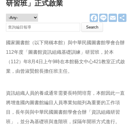
研習班」正式啟業
F
L
E
分
編目報導
a
i
m
享
c
n
a
e
e
i
b
l
o
國家圖書館（以下簡稱本館）與中華民國圖書館學會合辦
o
k
112年度「圖書館資訊組織基礎訓練」研習班，於本
（112）年8月4日上午9時在本館藝文中心421教室正式啟
業，由曾淑賢館長擔任班主任。
資訊組織人員的養成通常需要長時間培育，本館因此一直
將增進國內圖書館編目人員專業知能列為重要的工作項
目，長年與與中華民國圖書館學會合辦「資訊組織研習
班」，並分為基礎班與進階班，採隔年開班方式進行。