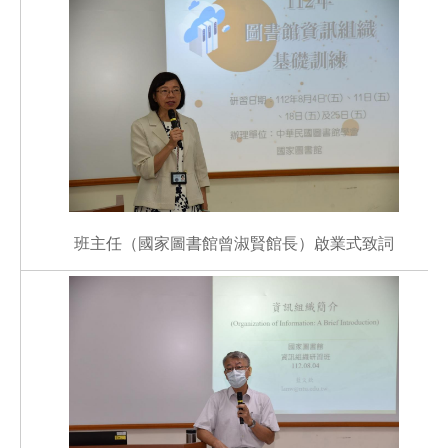
班主任（國家圖書館曾淑賢館長）啟業式致詞