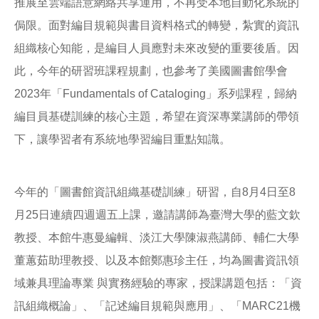
推展至雲端語意網絡共享運用，不再受本地自動化系統的
侷限。面對編目規範與書目資料格式的轉變，紮實的資訊
組織核心知能，是編目人員應對未來改變的重要後盾。因
此，今年的研習班課程規劃，也參考了美國圖書館學會
2023年「Fundamentals of Cataloging」系列課程，歸納
編目員基礎訓練的核心主題，希望在資深專業講師的帶領
下，讓學習者有系統地學習編目重點知識。
今年的「圖書館資訊組織基礎訓練」研習，自8月4日至8
月25日連續四週週五上課，邀請講師為臺灣大學的藍文欽
教授、本館牛惠曼編輯、淡江大學陳淑燕講師、輔仁大學
董蕙茹助理教授、以及本館鄭惠珍主任，均為圖書資訊領
域兼具理論專業 與實務經驗的專家，授課講題包括：「資
訊組織概論」、「記述編目規範與應用」、「MARC21機