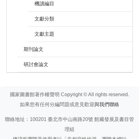
機讀編目
文獻分類
文獻主題
期刊論文
研討會論文
國家圖書館著作權聲明 Copyright © All rights reserved.
如果您有任何分編問題或意見歡迎
與我們聯絡
聯絡地址：100201 臺北市中山南路20號 館藏發展及書目管
理組