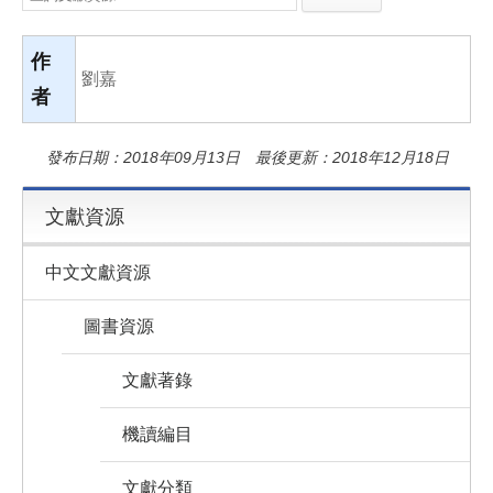
e
e
i
b
l
o
o
作
k
劉嘉
者
發布日期：2018年09月13日 最後更新：2018年12月18日
文獻資源
中文文獻資源
圖書資源
文獻著錄
機讀編目
文獻分類