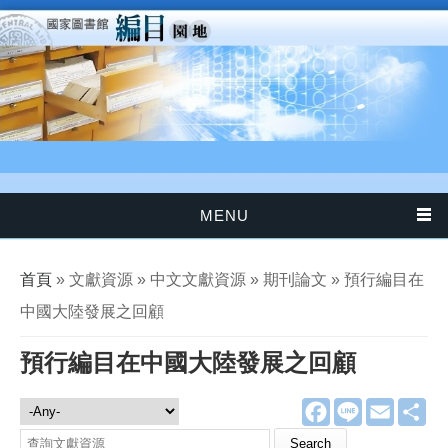
移至主內容
MENU
您在這裡
首頁
» 文獻資源 » 中文文獻資源 » 期刊論文 » 預行編目在
中國大陸發展之回顧
預行編目在中國大陸發展之回顧
F
L
E
分
文獻資源
a
i
m
享
c
n
a
Search this site