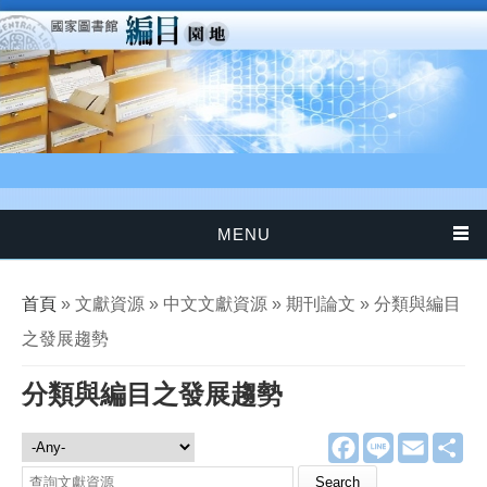
移至主內容
MENU
您在這裡
首頁
» 文獻資源 » 中文文獻資源 » 期刊論文 » 分類與編目
之發展趨勢
分類與編目之發展趨勢
F
L
E
分
文獻資源
a
i
m
享
c
n
a
Search this site