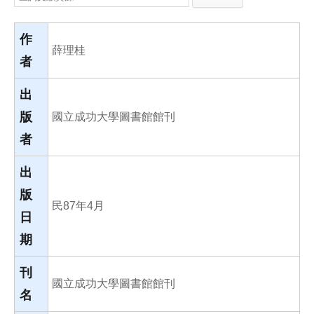
e
e
i
b
l
o
o
作
k
薛理桂
者
出
版
國立成功大學圖書館館刊
者
出
版
民87年4月
日
期
刊
國立成功大學圖書館館刊
名