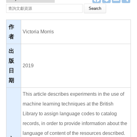
a
i
m
享
c
n
a
Search this site
e
e
i
b
l
o
o
作
k
Victoria Morris
者
出
版
2019
日
期
This article describes experiments in the use of
machine learning techniques at the British
Library to assign language codes to catalog
records, in order to provide information about the
language of content of the resources described.