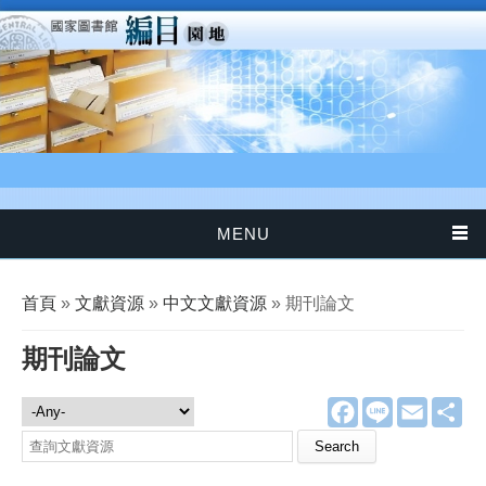
移至主內容
MENU
您在這裡
首頁
»
文獻資源
»
中文文獻資源
» 期刊論文
期刊論文
F
L
E
分
文獻資源
a
i
m
享
c
n
a
Search this site
e
e
i
b
l