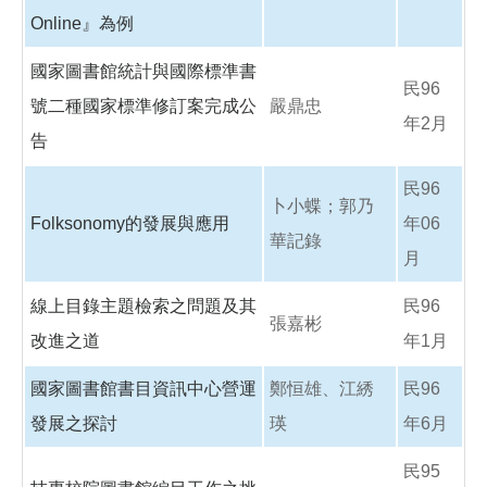
Online』為例
國家圖書館統計與國際標準書
民96
號二種國家標準修訂案完成公
嚴鼎忠
年2月
告
民96
卜小蝶；郭乃
Folksonomy的發展與應用
年06
華記錄
月
線上目錄主題檢索之問題及其
民96
張嘉彬
改進之道
年1月
國家圖書館書目資訊中心營運
鄭恒雄、江綉
民96
發展之探討
瑛
年6月
民95