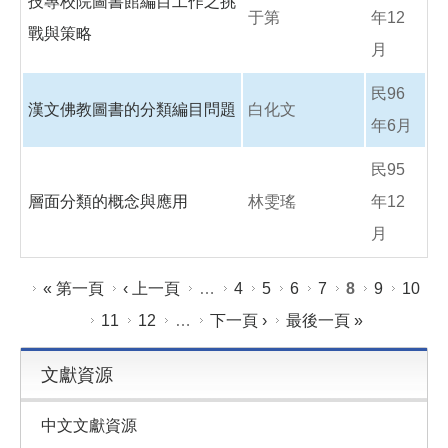
技專校院圖書館編目工作之挑
于第
年12
戰與策略
月
民96
漢文佛教圖書的分類編目問題
白化文
年6月
民95
層面分類的概念與應用
林雯瑤
年12
月
頁面
« 第一頁
‹ 上一頁
…
4
5
6
7
8
9
10
11
12
…
下一頁 ›
最後一頁 »
文獻資源
中文文獻資源