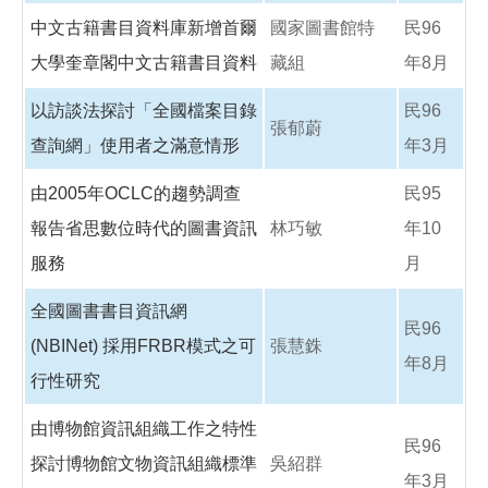
中文古籍書目資料庫新增首爾
國家圖書館特
民96
大學奎章閣中文古籍書目資料
藏組
年8月
以訪談法探討「全國檔案目錄
民96
張郁蔚
查詢網」使用者之滿意情形
年3月
由2005年OCLC的趨勢調查
民95
報告省思數位時代的圖書資訊
林巧敏
年10
服務
月
全國圖書書目資訊網
民96
(NBINet) 採用FRBR模式之可
張慧銖
年8月
行性研究
由博物館資訊組織工作之特性
民96
探討博物館文物資訊組織標準
吳紹群
年3月