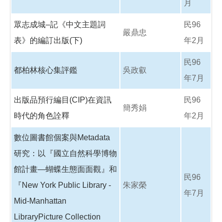
月
眾志成城–記《中文主題詞
民96
嚴鼎忠
表》的編訂出版(下)
年2月
民96
都柏林核心集評鑑
吳政叡
年7月
出版品預行編目(CIP)在資訊
民96
簡秀娟
時代的角色詮釋
年2月
數位圖書館個案與Metadata
研究：以『國立自然科學博物
館計畫—蝴蝶生態面面觀』和
民96
『New York Public Library -
朱家榮
年7月
Mid-Manhattan
LibraryPicture Collection