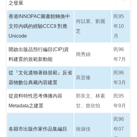
之發展
香港INNOPAC圖書館轉換中
民95
何以業、劉麗
文符內碼的經驗CCCII 對應
年10
芝
Unicode
月
開啟出版品預行編目(CIP)資
民96
簡秀娟
料建置的規範新動能
年7月
從『文化遺物著錄規範』反省
民96
吳宜修
器物數位典藏內容建置
年3月
從資料特性思考傳播內容
郭良文、林素
民95
Metadata之建置
甘、曾欣怡
年9月
民96
各縣市出版作家作品集編目
徐淑佳
年07