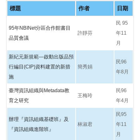
o
o
標題
作者
日期
k
民 95
95年NBINet分區合作館書目
許靜芬
年11
品質會議
月
新紀元新規範—啟動出版品預
民96
行編目(CIP)資料建置的新措
簡秀娟
年8月
施
臺灣資訊組織與Metadata教
民96
王梅玲
育之研究
年4月
民95
辦理『資訊組織基礎班』及
林淑君
年11
『資訊組織進階班』
月