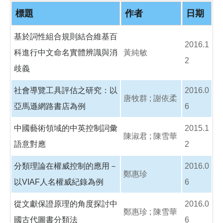
o
o
標題
作者
日期
k
基於詞性組合規則結合維基百
2016.1
科進行中文命名實體辨識與消
黃純敏
2
歧義
社會導覽工具評估之研究：以
2016.0
唐牧群 ; 謝依柔
亞馬遜網路書店為例
6
中國藝術領域的中英控制詞彙
2015.1
陳淑君 ; 陳雪華
語意對應
2
分類理論在權威控制的應用－
2016.0
鄭惠珍
以VIAF人名權威紀錄為例
6
從文獻保證原理的角度探討中
2016.0
鄭惠珍 ; 陳雪華
國古代圖書分類法
6