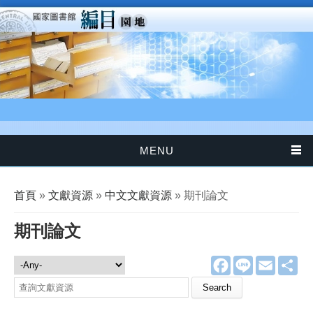
移至主內容
MENU
您在這裡
首頁
»
文獻資源
»
中文文獻資源
» 期刊論文
期刊論文
F
L
E
分
文獻資源
a
i
m
享
c
n
a
Search this site
e
e
i
b
l