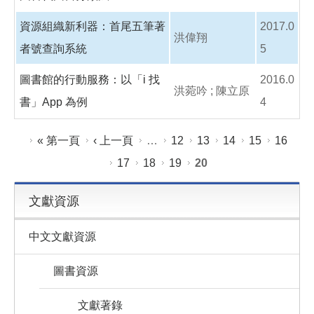
資源組織新利器：首尾五筆著
2017.0
洪偉翔
者號查詢系統
5
圖書館的行動服務：以「i 找
2016.0
洪菀吟 ; 陳立原
書」App 為例
4
頁面
« 第一頁
‹ 上一頁
…
12
13
14
15
16
17
18
19
20
文獻資源
中文文獻資源
圖書資源
文獻著錄