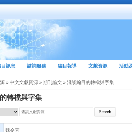
編目訊息
諮詢服務
編目報導
文獻資源
活動
源 » 中文文獻資源 » 期刊論文 » 淺談編目的轉檔與字集
的轉檔與字集
Search this site
魏令芳