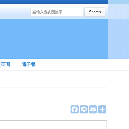
搜尋表單
Search this site
及研習
電子報
F
L
E
分
a
i
m
享
c
n
a
e
e
i
b
l