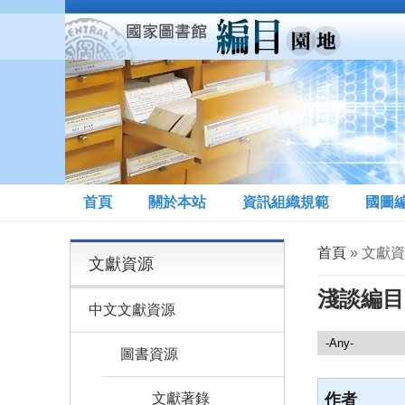
移至主內容
首頁
關於本站
資訊組織規範
國圖
您在這裡
首頁
» 文獻資
文獻資源
淺談編目
中文文獻資源
文獻資源
圖書資源
文獻著錄
作者