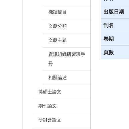
出版日期
機讀編目
刊名
文獻分類
卷期
文獻主題
頁數
資訊組織研習班手
冊
相關論述
博碩士論文
期刊論文
研討會論文