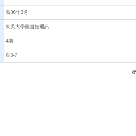
民86年3月
東吳大學圖書館通訊
4期
頁3-7
發