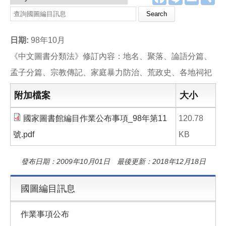
a
i
m
享
c
n
a
Search this site
e
e
i
b
l
o
日期:
98年10月
o
k
《中文圖書分類法》修訂內容：地名、聚落、論語分篇、
孟子分篇、宗教傳記、家庭暴力防治、荒政史、各地祠祀
附加檔案
大小
國家圖書館編目作業公布事項_98年第11
120.78
號.pdf
KB
發布日期：2009年10月01日 最後更新：2018年12月18日
國圖編目訊息
作業事項公布