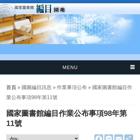
移至主內容
MENU
您在這裡
首頁
» 國圖編目訊息 » 作業事項公布 » 國家圖書館編目作
業公布事項98年第11號
國家圖書館編目作業公布事項98年第
11號
F
L
E
分
國圖編目訊息