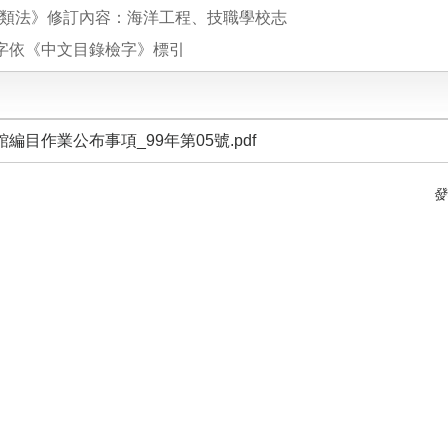
類法》修訂內容：海洋工程、技職學校志
”字依《中文目錄檢字》標引
編目作業公布事項_99年第05號.pdf
發