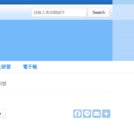
搜尋表單
Search this site
及研習
電子報
5號
F
L
E
分
a
i
m
享
c
n
a
e
e
i
b
l