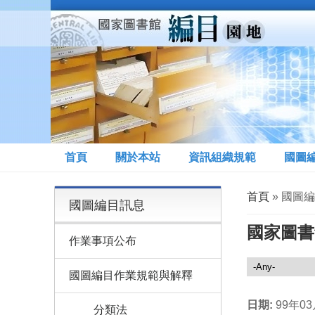
移至主內容
首頁
關於本站
資訊組織規範
國圖
您在這裡
首頁
» 國圖
國圖編目訊息
國家圖書
作業事項公布
國圖編目訊息
國圖編目作業規範與解釋
日期:
99年0
分類法