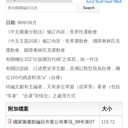
a
i
m
享
c
n
a
Search this site
e
e
i
b
l
o
日期:
98年08月
o
k
《中文圖書分類法》修訂內容：世界性運動會
《中文主題詞表》修訂內容：世界運動會、殘障奧林匹克
運動會、聽障奧林匹克運動會
有關欄位102“出版國別代碼”之填寫，統一作法
有關訪談錄、口述歷史等文獻，其傳記類型視為自傳，欄
位105代碼資料填“a”（自傳）
待編文獻有主編者，又有多位單篇（或單章）著者（包括
“等著”、“合著”等情況）之處理方式
附加檔案
大小
國家圖書館編目作業公布事項_98年第07
119.72