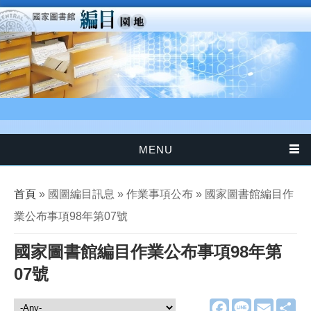
移至主內容
MENU
您在這裡
首頁
» 國圖編目訊息 » 作業事項公布 » 國家圖書館編目作
業公布事項98年第07號
國家圖書館編目作業公布事項98年第
07號
F
L
E
分
國圖編目訊息