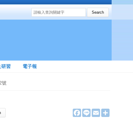
搜尋表單
Search this site
及研習
電子報
2號
F
L
E
分
a
i
m
享
c
n
a
e
e
i
b
l