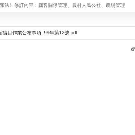
類法》修訂內容：顧客關係管理、農村人民公社、農場管理
編目作業公布事項_99年第12號.pdf
發