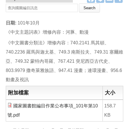
a
i
m
享
c
n
a
Search this site
e
e
i
b
l
o
日期:
101年10月
o
k
《中文主題詞表》增修內容：河豚、動漫
《中文圖書分類法》增修內容：740.2141 馬其頓、
740.2236 羅馬與迦太基、749.3 南斯拉夫、749.31 塞爾維
亞、749.32 蒙特內哥羅、767.421 突尼西亞古代史、
803.9979 撒奇萊雅族語、947.41 漫畫；連環漫畫、956.6
動畫及視訊
附加檔案
大小
國家圖書館編目作業公布事項_101年第10
158.7
號.pdf
KB