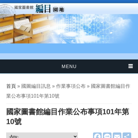
移至主內容
MENU
您在這裡
首頁
» 國圖編目訊息 » 作業事項公布 » 國家圖書館編目作
業公布事項101年第10號
國家圖書館編目作業公布事項101年第
10號
F
L
E
分
國圖編目訊息