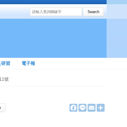
搜尋表單
Search this site
及研習
電子報
11號
F
L
E
分
a
i
m
享
c
n
a
e
e
i
b
l