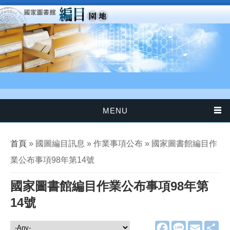
移至主內容
MENU
您在這裡
首頁
» 國圖編目訊息 » 作業事項公布 » 國家圖書館編目作
業公布事項98年第14號
國家圖書館編目作業公布事項98年第
14號
F
L
E
分
國圖編目訊息