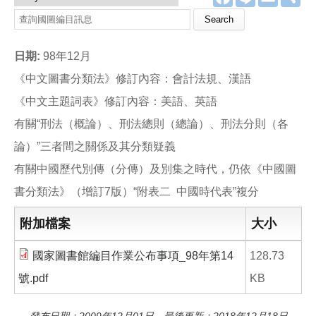
a
i
m
享
c
n
a
Search this site
e
e
i
b
l
o
日期:
98年12月
o
k
《中文圖書分類法》修訂內容：會計法規、漢語
《中文主題詞表》修訂內容：美語、英語
有關“刑法（概論）、刑法總則（總論）、刑法分則（各
論）”三者間之關係及其分類疑義
有關中國歷代別傳（分傳）及別集之時代，仍依《中國圖
書分類法》（增訂7版）“附表二 中國時代表”複分
附加檔案
大小
國家圖書館編目作業公布事項_98年第14
128.73
號.pdf
KB