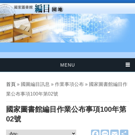
移至主內容
MENU
您在這裡
首頁
» 國圖編目訊息 » 作業事項公布 » 國家圖書館編目作
業公布事項100年第02號
國家圖書館編目作業公布事項100年第
02號
F
L
E
分
國圖編目訊息