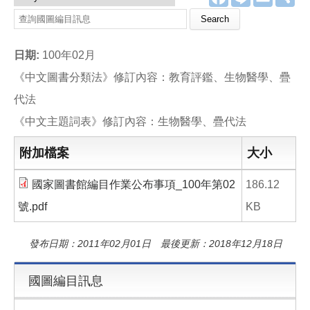
a
i
m
享
c
n
a
Search this site
e
e
i
b
l
o
日期:
100年02月
o
k
《中文圖書分類法》修訂內容：教育評鑑、生物醫學、疊
代法
《中文主題詞表》修訂內容：生物醫學、疊代法
附加檔案
大小
國家圖書館編目作業公布事項_100年第02
186.12
號.pdf
KB
發布日期：2011年02月01日 最後更新：2018年12月18日
國圖編目訊息