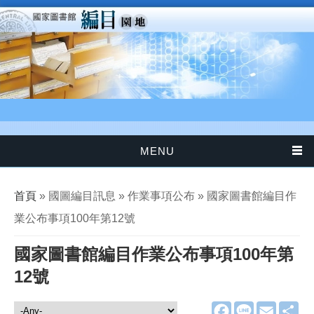
移至主內容
MENU
您在這裡
首頁
» 國圖編目訊息 » 作業事項公布 » 國家圖書館編目作
業公布事項100年第12號
國家圖書館編目作業公布事項100年第
12號
F
L
E
分
國圖編目訊息