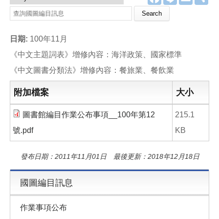
a
i
m
享
c
n
a
Search this site
e
e
i
b
l
o
日期:
100年11月
o
k
《中文主題詞表》增修內容：海洋政策、國家標準
《中文圖書分類法》增修內容：餐旅業、餐飲業
附加檔案
大小
圖書館編目作業公布事項__100年第12
215.1
號.pdf
KB
發布日期：2011年11月01日 最後更新：2018年12月18日
國圖編目訊息
作業事項公布