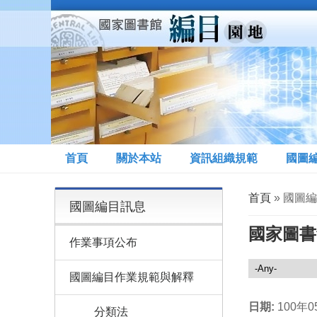
移至主內容
首頁
關於本站
資訊組織規範
國圖
您在這裡
首頁
» 國圖
國圖編目訊息
國家圖書
作業事項公布
國圖編目訊息
國圖編目作業規範與解釋
日期:
100年0
分類法