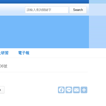
搜尋表單
Search this site
及研習
電子報
06號
F
L
E
分
a
i
m
享
c
n
a
e
e
i
b
l