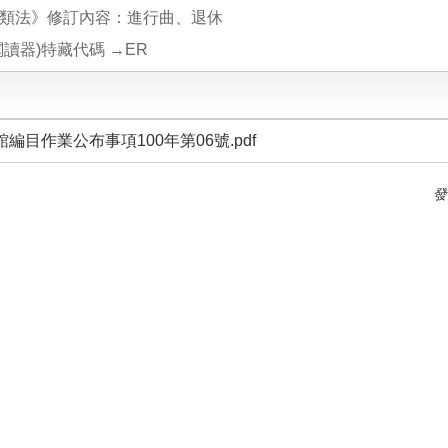
類法》修訂內容：進行曲、退休
讀器)特藏代碼 →ER
編目作業公布事項100年第06號.pdf
發