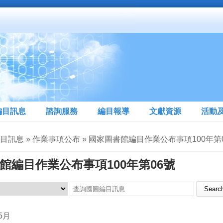
編目訊息
諮詢服務
編目報導
文獻資源
活動
編目訊息 » 作業事項公布 » 國家圖書館編目作業公布事項100年第
館編目作業公布事項100年第06號
Search this site
5月