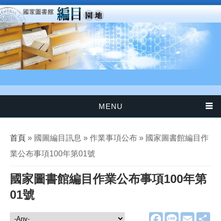
移至主內容
MENU
您在這裡
首頁
» 國圖編目訊息 » 作業事項公布 » 國家圖書館編目作
業公布事項100年第01號
國家圖書館編目作業公布事項100年第
01號
F
L
E
分
國圖編目訊息