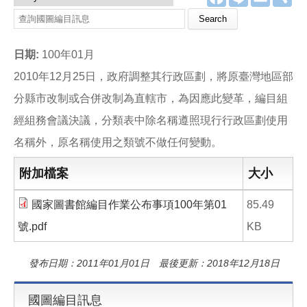
a
i
m
享
c
n
a
Search this site
e
e
i
b
l
o
日期:
100年01月
o
k
2010年12月25日，政府調整其行政區劃，將原臺灣地區部
分縣市改制或合併改制為直轄市，為因應此變革，編目組
經組務會議決議，分類表中除名稱遵照現行行政區劃使用
名稱外，原名稱使用之類號不做任何變動。
附加檔案
大小
國家圖書館編目作業公布事項100年第01
85.49
號.pdf
KB
發布日期：2011年01月01日 最後更新：2018年12月18日
國圖編目訊息