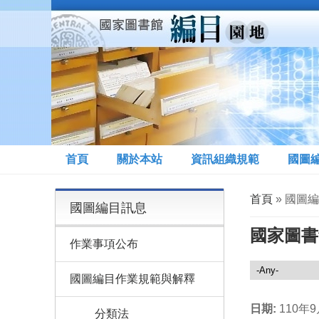
移至主內容
首頁
關於本站
資訊組織規範
國圖
您在這裡
首頁
» 國圖編
國圖編目訊息
國家圖書館
作業事項公布
國圖編目訊息
國圖編目作業規範與解釋
日期:
110年
分類法