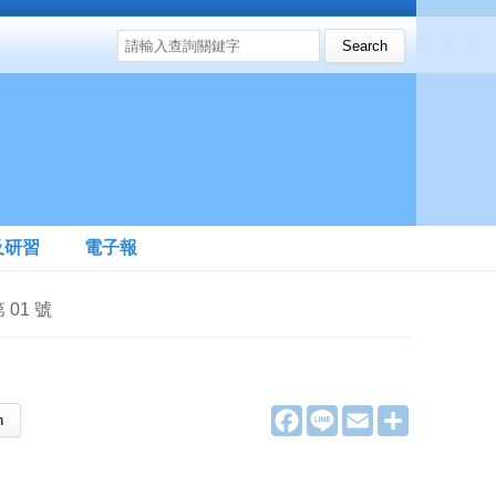
搜尋表單
Search this site
及研習
電子報
01 號
F
L
E
分
a
i
m
享
c
n
a
e
e
i
b
l