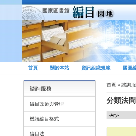
移至主內容
首頁
關於本站
資訊組織規範
國圖
您在這裡
首頁
»
諮詢服
諮詢服務
分類法問
編目政策與管理
諮詢服務
機讀編目格式
編目法