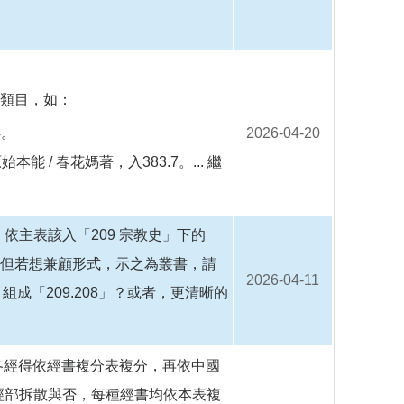
之類目，如：
4。
2026-04-20
 / 春花媽著，入383.7。...
繼
主表該入「209 宗教史」下的
）。但若想兼顧形式，示之為叢書，請
2026-04-11
組成「209.208」？或者，更清晰的
各經得依經書複分表複分，再依中國
經部拆散與否，每種經書均依本表複