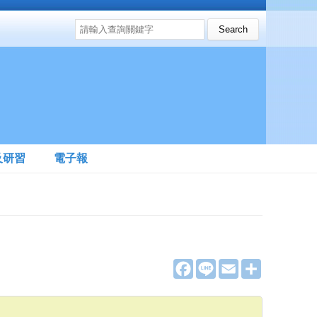
搜尋表單
Search this site
及研習
電子報
F
L
E
分
a
i
m
享
c
n
a
e
e
i
b
l