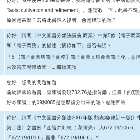
你好。我在使用nbinet查書時，發現蕭登福著的《中國道教冥
Taoist cultivation and refinement」。想請教一下
原因是甚麼？若將此書歸入後者，會是錯誤的嗎？
你好，請問〈中文圖書分類法講義 商業〉中第5條【電子商
和「電子商務」的描述（摘錄如下）是否有誤？
「5 【電子商業與電子商務】電子商業又稱產業電子化，意指企業藉
來改善其整體效率；...
繼續閱讀
您好，想問的問題如題
關於韓國旅遊書，查類號發現732.76是指首爾，但書上的類號是732
好奇類號上的09和085是怎麼複分出來的呢？感謝回答
你好。請問《中文圖書分類法2007年版 類表編(修訂一版)》
第二法〉之書例「金陵梵剎志（ 葛寅亮） 入672.19/106.
「672.19/101.6」而非「672.19/106.6」？