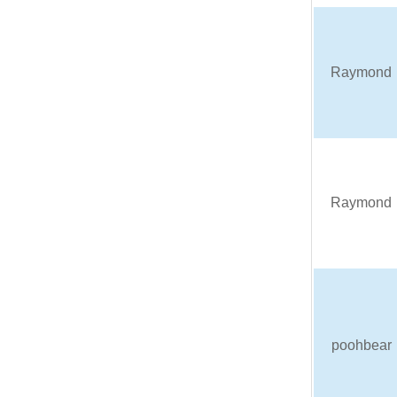
Raymond
Raymond
poohbear