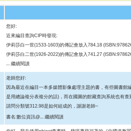
您好:
近來編目查詢CIP時發現:
伊莉莎白一世(1533-1603)的傳記會放入784.18 (ISBN:978626
伊莉莎白二世(1926-2022)的傳記會放入741.27 (ISBN:978626
...
繼續閱讀
老師您好:
因為最近在編目一本多媒體影像處理主題的書，有些圖書館編在
是用總論複分表複分的話)，而在國圖的館藏查詢系統也有查
請問分類號312.98是如何組成的，謝謝老師~
書名:數位資訊@...
繼續閱讀