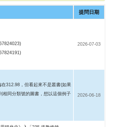
o
o
k
提問日期
7824023)
2026-07-03
7824191)
312.98，但看起來不是叢書(如果
到相同分類號的圖書，想以這個例子
2026-06-18