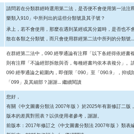
請問若在分類群經時選用第二法，是否便不會使用第一法注釋「易入
樂類入910」中所列出的這些分類號及其子號？
承上，若不會使用，那麼在遇到某經或其分篇時，是否也不
散在各類之分類號，而只會使用群經第二法中所列的分類號..
在群經第二法中，090 經學通論有注釋「以下各經得依經書
則有注釋「不論經部拆散與否，每種經書均依本表複分」。
090 經學通論之範圍內，即僅限「090」至「090.9」，抑
「099」及其細部？謝謝...
繼續閱讀
您好，
有關《中文圖書分類法 2007年版 》於2025年有新修訂
版本的差異對照表？以供使用者參考，謝謝。
前版本：2017年修訂之《中文圖書分類法 2007年版 》類表編