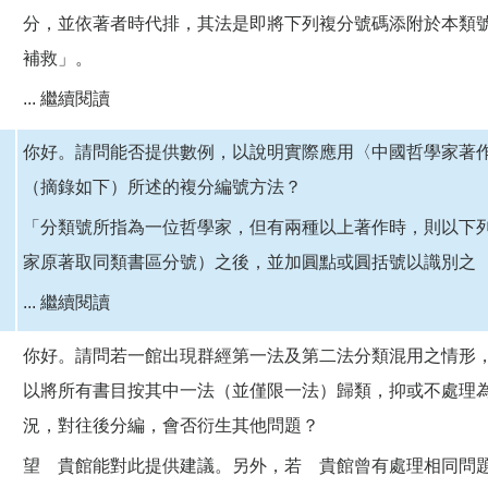
分，並依著者時代排，其法是即將下列複分號碼添附於本類號
補救」。
...
繼續閱讀
你好。請問能否提供數例，以說明實際應用〈中國哲學家著
（摘錄如下）所述的複分編號方法？
「分類號所指為一位哲學家，但有兩種以上著作時，則以下
家原著取同類書區分號）之後，並加圓點或圓括號以識別之
...
繼續閱讀
你好。請問若一館出現群經第一法及第二法分類混用之情形
以將所有書目按其中一法（並僅限一法）歸類，抑或不處理
況，對往後分編，會否衍生其他問題？
望 貴館能對此提供建議。另外，若 貴館曾有處理相同問題的