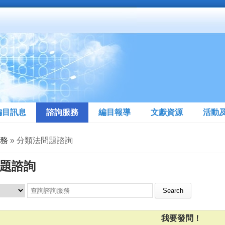
編目訊息
諮詢服務
編目報導
文獻資源
活動
務
» 分類法問題諮詢
題諮詢
Search this site
我要發問！