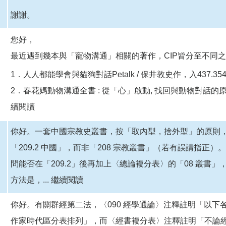
謝謝。
您好，
最近遇到幾本與「寵物溝通」相關的著作，CIP皆分至不同
1．人人都能學會與貓狗對話Petalk / 保井敦史作，入437.35
2．春花媽動物溝通全書 : 從「心」啟動, 找回與動物對話的原始本能
續閱讀
你好。一套中國宗教史叢書，按「取內型，捨外型」的原則，依
「209.2 中國」，而非「208 宗教叢書」（若有誤請指正
問能否在「209.2」後再加上〈總論複分表〉的「08 叢書」，
方法是，...
繼續閱讀
你好。有關群經第二法，〈090 經學通論〉注釋註明「以下
作家時代區分表排列」，而〈經書複分表〉注釋註明「不論