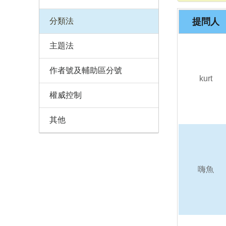
分類法
提問人
主題法
作者號及輔助區分號
kurt
權威控制
其他
嗨魚