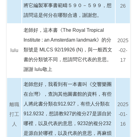
將它編製軍事書範疇５９０－５９９，想
26
請問這是何分在哪類合適，謝謝您。
老師好，這本書《The Royal Tropical
Institute : an Amsterdam landmark》的分
2025
類號是 MLCS 92/19926 (N)，與一般西文
lulu
-02-
書的分類號不同，想請問它代表的意思。
17
謝謝 lulu敬上
老師您好，我看到有一本書叫《交響樂團
在台灣》，查詢其他圖書館的資料，有些
人將此書分類在912.927，有些人分類在
離職
2025
912.9232，想請教927的複分27是源自於
打工
-01-
哪裡，以及代表的意思，9232的複分232
人
16
是源自於哪裡，以及代表的意思，再麻煩