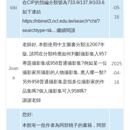
在CIP的預編分類號為733.9/137.9/103.6
kiki
-05-
如下連結
16
https://nbinet3.ncl.edu.tw/search*cht/?
searchtype=t&...
繼續閱讀
老師好, 本館使用中文圖書分類法2007年
版, 請問在分類時應如何判斷攝影集入957
專題攝影集或958普通攝影集?例如某一位
2025
Joan
攝影家所攝影的人物攝影集, 應入哪一類?
-04-
a
另外958普通攝影集是指多位攝影家的作
16
品集嗎?個人攝影集可入958嗎?
謝謝老師
您好:
本館有一批作者為阿部桃子的書籍，阿部