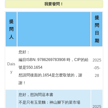
o
我要發問！
o
k
提
提
問
問
日
人
期
您好：
編目ISBN: 9786269783908 時，CIP的給
2025
Dais
號是550.1654
-05-
y
想請問後面的.1654是怎麼取號的，謝
28
謝！
您好，想詢問這本書
不是只有玉里麵：神山腳下的菜市場
2025