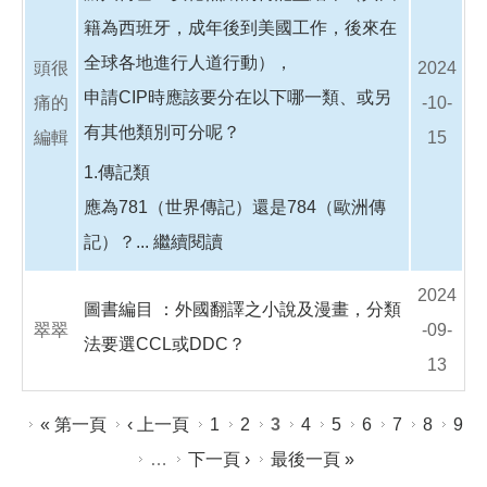
籍為西班牙，成年後到美國工作，後來在
全球各地進行人道行動），
頭很
2024
申請CIP時應該要分在以下哪一類、或另
痛的
-10-
有其他類別可分呢？
編輯
15
1.傳記類
應為781（世界傳記）還是784（歐洲傳
記）？...
繼續閱讀
2024
圖書編目 ：外國翻譯之小說及漫畫，分類
翠翠
-09-
法要選CCL或DDC？
13
頁面
« 第一頁
‹ 上一頁
1
2
3
4
5
6
7
8
9
…
下一頁 ›
最後一頁 »