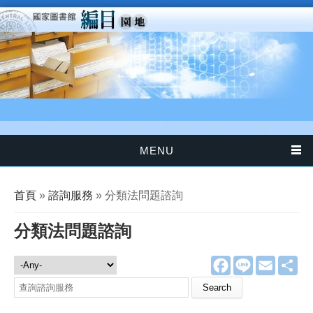
移至主內容
MENU
您在這裡
首頁
»
諮詢服務
» 分類法問題諮詢
分類法問題諮詢
F
L
E
分
諮詢服務
a
i
m
享
c
n
a
Search this site
e
e
i
b
l