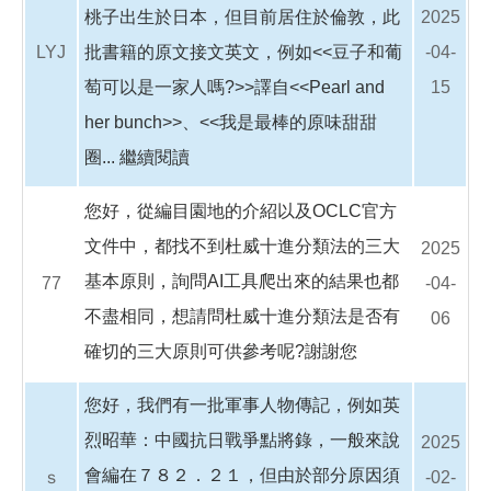
桃子出生於日本，但目前居住於倫敦，此
2025
LYJ
批書籍的原文接文英文，例如<<豆子和葡
-04-
萄可以是一家人嗎?>>譯自<<Pearl and
15
her bunch>>、<<我是最棒的原味甜甜
圈...
繼續閱讀
您好，從編目園地的介紹以及OCLC官方
文件中，都找不到杜威十進分類法的三大
2025
基本原則，詢問AI工具爬出來的結果也都
77
-04-
不盡相同，想請問杜威十進分類法是否有
06
確切的三大原則可供參考呢?謝謝您
您好，我們有一批軍事人物傳記，例如英
烈昭華：中國抗日戰爭點將錄，一般來說
2025
會編在７８２．２１，但由於部分原因須
ｓ
-02-