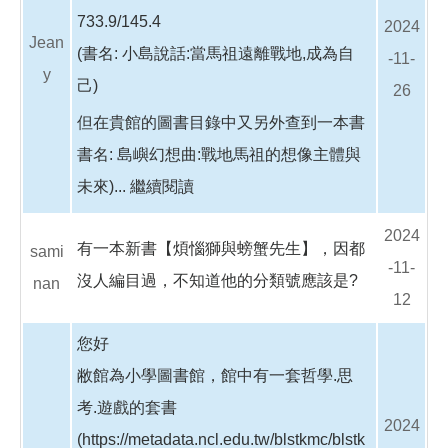
733.9/145.4
2024
Jean
(書名: 小島說話:當馬祖遠離戰地,成為自
-11-
y
己)
26
但在貴館的圖書目錄中又另外查到一本書
書名: 島嶼幻想曲:戰地馬祖的想像主體與
未來)...
繼續閱讀
2024
有一本新書【煩惱獅與螃蟹先生】，因都
sami
-11-
沒人編目過，不知道他的分類號應該是?
nan
12
您好
敝館為小學圖書館，館中有一套哲學.思
考.遊戲的套書
2024
(https://metadata.ncl.edu.tw/blstkmc/blstk