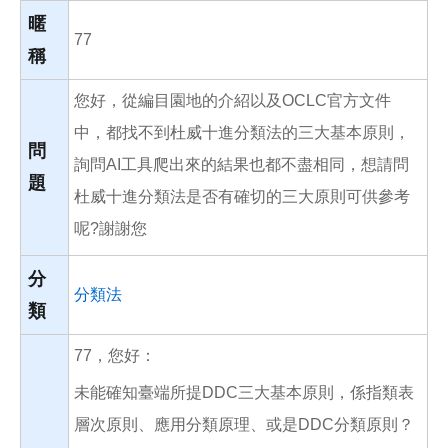
o
o
暱
k
77
稱
您好，從編目園地的介紹以及OCLC官方文件
中，都找不到杜威十進分類法的三大基本原則，
問
詢問AI工具爬出來的結果也都不盡相同，想請問
題
杜威十進分類法是否有確切的三大原則可供參考
呢?謝謝您
分
分類法
類
77，您好：
未能確知臺端所提DDC三大基本原則，係指類表
層次原則、應用分類原理、或是DDC分類原則？