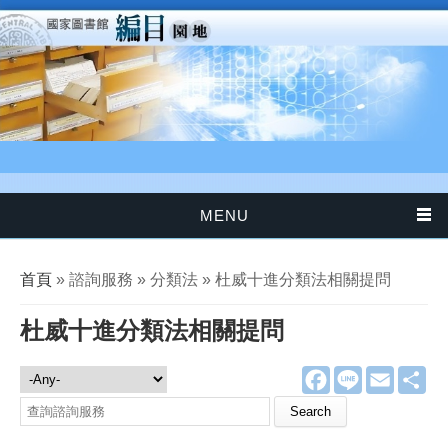
移至主內容
MENU
您在這裡
首頁
» 諮詢服務 » 分類法 » 杜威十進分類法相關提問
杜威十進分類法相關提問
F
L
E
分
諮詢服務
a
i
m
享
c
n
a
Search this site
e
e
i
b
l