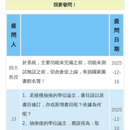
o
我要發問！
o
k
提
提
問
問
日
人
期
於系統，主要功能未完備之前，功能未測
2025
師大
試無誤之前，切勿倉促上線，有損國家圖
-12-
教授
書館名聲！
16
1、若接獲抽換的學位論文，書目該以原
書目修訂，亦或新增書目呢？依據為何
2025
呢？
JJ
-12-
2、抽換後的學位論文，應該視為：取
10