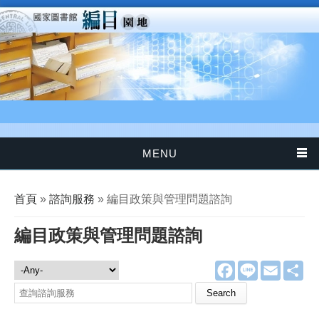
移至主內容
MENU
您在這裡
首頁
»
諮詢服務
» 編目政策與管理問題諮詢
編目政策與管理問題諮詢
F
L
E
分
諮詢服務
a
i
m
享
c
n
a
Search this site
e
e
i
b
l