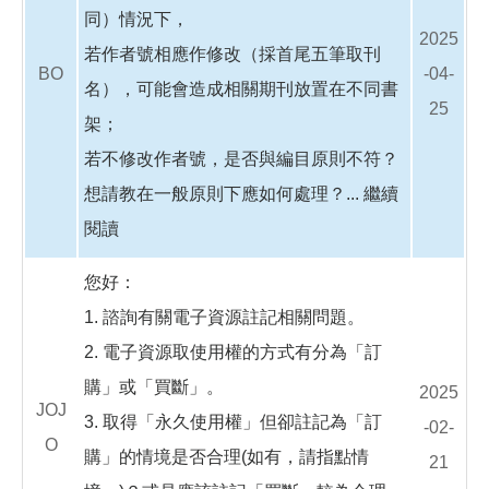
同）情況下，
2025
若作者號相應作修改（採首尾五筆取刊
BO
-04-
名），可能會造成相關期刊放置在不同書
25
架；
若不修改作者號，是否與編目原則不符？
想請教在一般原則下應如何處理？...
繼續
閱讀
您好：
1. 諮詢有關電子資源註記相關問題。
2. 電子資源取使用權的方式有分為「訂
購」或「買斷」。
2025
JOJ
3. 取得「永久使用權」但卻註記為「訂
-02-
O
購」的情境是否合理(如有，請指點情
21