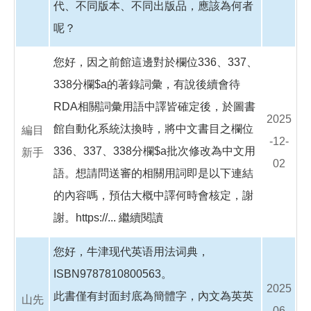
代、不同版本、不同出版品，應該為何者
呢？
您好，因之前館這邊對於欄位336、337、
338分欄$a的著錄詞彙，有說後續會待
RDA相關詞彙用語中譯皆確定後，於圖書
2025
館自動化系統汰換時，將中文書目之欄位
編目
-12-
336、337、338分欄$a批次修改為中文用
新手
02
語。想請問送審的相關用詞即是以下連結
的內容嗎，預估大概中譯何時會核定，謝
謝。https://...
繼續閱讀
您好，牛津现代英语用法词典，
ISBN9787810800563。
2025
此書僅有封面封底為簡體字，內文為英英
山先
-06-