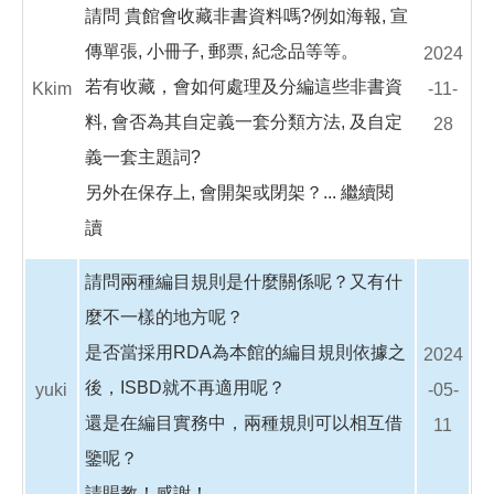
請問 貴館會收藏非書資料嗎?例如海報, 宣
傳單張, 小冊子, 郵票, 紀念品等等。
2024
若有收藏，會如何處理及分編這些非書資
Kkim
-11-
料, 會否為其自定義一套分類方法, 及自定
28
義一套主題詞?
另外在保存上, 會開架或閉架？...
繼續閱
讀
請問兩種編目規則是什麼關係呢？又有什
麼不一樣的地方呢？
是否當採用RDA為本館的編目規則依據之
2024
後，ISBD就不再適用呢？
yuki
-05-
還是在編目實務中，兩種規則可以相互借
11
鑒呢？
請賜教！感謝！