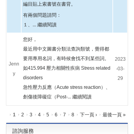
編目貼上索書號在書背。
有兩個問題請問：
１、...
繼續閱讀
您好，
最近用中文圖書分類法查詢類號，覺得都
要用專用名詞，有時候會找不到某些詞。
2023
Jenn
如415.994 壓力相關性疾病 Stress related
-03-
y
disorders
29
急性壓力反應（Acute stress reaction）、
創傷後障礙症（Post-...
繼續閱讀
頁面
1
2
3
4
5
6
7
8
下一頁 ›
最後一頁 »
諮詢服務