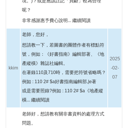
境。)？或是應該註記「買斷」較為合理
呢？
非常感謝惠予費心說明...
繼續閱讀
老師，您好，
想請教一下，若圖書的團體作者有標點符
號，例如：《好書指南》編輯部著、《地
2025
產縱橫》雜誌社編輯。
kkim
-02-
在著錄110及710時，需要把符號省略嗎？
07
例如 : 110 2# $a好書指南編輯部,|e著
或是需要照錄?例如 : 110 2# $a《地產縱
橫...
繼續閱讀
老師好，想請教有關非書資料的處理方式
問題。