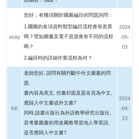
您好，有幾項關於國圖編目的問題詢問：
1.國圖的各項資料類型編目流程會有差異
2024
嗎？譬如圖書及電子資源會有不同的流程
vicky
-05-
嗎？
03
2.編目時的詳細作業流程為何？
老師您好, 請問有關判斷中外文圖書的問
題.
書內容為英文, 但書封面及題名頁為中文,
2024
應歸入中文書或外文書?
KK
-04-
同時,該書出版社為外語教學研究出版社,
23
若考量圖書的用途屬教導當地人學英語,
是否應歸入中文書?