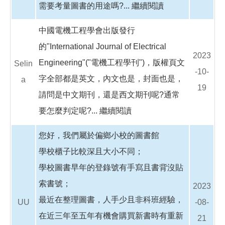
需要考量圖書的用途嗎?...
繼續閱讀
中國電機工程學會出版發行
的"International Journal of Electrical
2023
Engineering"("電機工程學刊")，版權頁文
Selin
-10-
字全部都是英文，內文也是，封面也是，
a
19
請問是中文期刊，還是西文期刊呢?通常
要怎麼判定呢?...
繼續閱讀
您好，我們屬於偏鄉小校的圖書館
學校櫃子比較深且大小不同；
學校圖書早年的登錄號有手寫且書背沒貼
索書號；
2023
最近在整理圖書，人手少且非科班經驗，
UU
-08-
在近三年至五年有機會購買新書時有重新
21