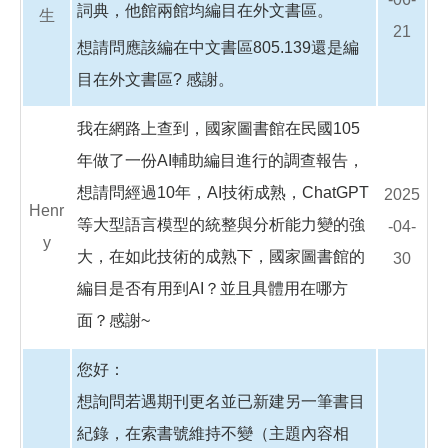
詞典，他館兩館均編目在外文書區。
生
21
想請問應該編在中文書區805.139還是編
目在外文書區? 感謝。
我在網路上查到，國家圖書館在民國105
年做了一份AI輔助編目進行的調查報告，
想請問經過10年，AI技術成熟，ChatGPT
2025
Henr
等大型語言模型的統整與分析能力變的強
-04-
y
大，在如此技術的成熟下，國家圖書館的
30
編目是否有用到AI？並且具體用在哪方
面？感謝~
您好：
想詢問若遇期刊更名並已新建另一筆書目
紀錄，在索書號維持不變（主題內容相