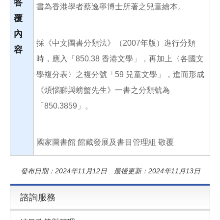
答
書為香港學者蔡逸寧博士所著之兒童繪本。
覆
內
採《中文圖書分類法》（2007年版）進行分類
容
時，應入「850.38 香港文學」，再加上〈各國文
學複分表〉之複分號「59 兒童文學」，進而形成
《煩惱獅與螃蟹先生》一書之分類號為
「850.3859」。
國家圖書館 館藏發展及書目管理組 敬覆
發布日期：2024年11月12日 最後更新：2024年11月13日
諮詢服務