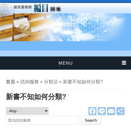
移至主內容
MENU
您在這裡
首頁
» 諮詢服務 » 分類法 » 新書不知如何分類?
新書不知如何分類?
F
L
E
分
諮詢服務
a
i
m
享
c
n
a
Search this site
e
e
i
b
l