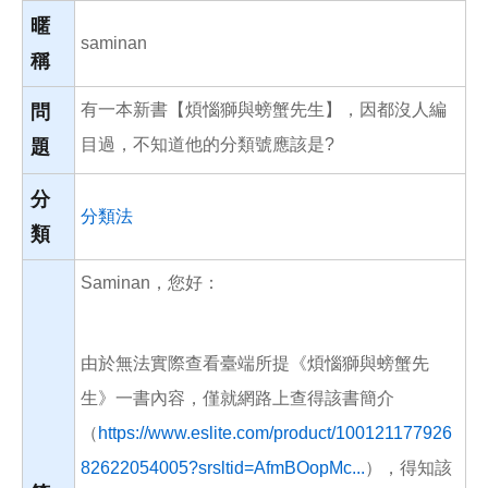
o
o
暱
k
saminan
稱
有一本新書【煩惱獅與螃蟹先生】，因都沒人編
問
目過，不知道他的分類號應該是?
題
分
分類法
類
Saminan，您好：
由於無法實際查看臺端所提《煩惱獅與螃蟹先
生》一書內容，僅就網路上查得該書簡介
（
https://www.eslite.com/product/100121177926
82622054005?srsltid=AfmBOopMc...
），得知該