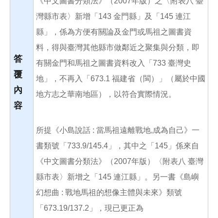
《中文圖書分類法》（2007年版）之〈附表八 臺
灣縣市表〉新增「143 金門縣」及「145 連江
縣」，係為方便有關論及金門或馬祖之圖書資
料，得與臺灣其他縣市做鄰近之聚集與分類，即
答
有關金門和馬祖之圖書資料改入「733 臺灣史
覆
地」，不再入「673.1 福建省（閩）」（屬於中國
內
地方志之華南地區），以符合實際情況。
容
所提《小島說話 : 當馬祖遠離戰地,成為自己》一
書類號「733.9/145.4」，其中之「145」係來自
《中文圖書分類法》（2007年版）〈附表八 臺灣
縣市表〉新增之「145 連江縣」。另一書《島嶼
幻想曲 : 戰地馬祖的想像主體與未來》類號
「673.19/137.2」，現已更正為