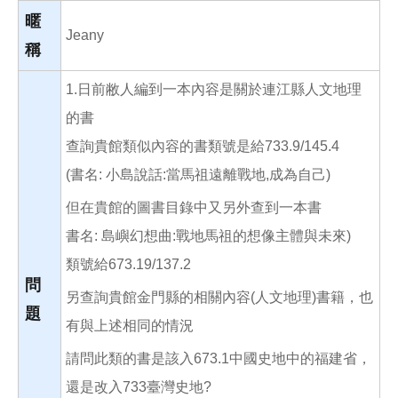
o
o
暱
k
Jeany
稱
1.日前敝人編到一本內容是關於連江縣人文地理
的書
查詢貴館類似內容的書類號是給733.9/145.4
(書名: 小島說話:當馬祖遠離戰地,成為自己)
但在貴館的圖書目錄中又另外查到一本書
書名: 島嶼幻想曲:戰地馬祖的想像主體與未來)
類號給673.19/137.2
問
另查詢貴館金門縣的相關內容(人文地理)書籍，也
題
有與上述相同的情況
請問此類的書是該入673.1中國史地中的福建省，
還是改入733臺灣史地?