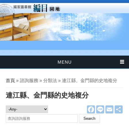
移至主內容
MENU
您在這裡
首頁
» 諮詢服務 » 分類法 » 連江縣、金門縣的史地複分
連江縣、金門縣的史地複分
F
L
E
分
諮詢服務
a
i
m
享
c
n
a
Search this site
e
e
i
b
l