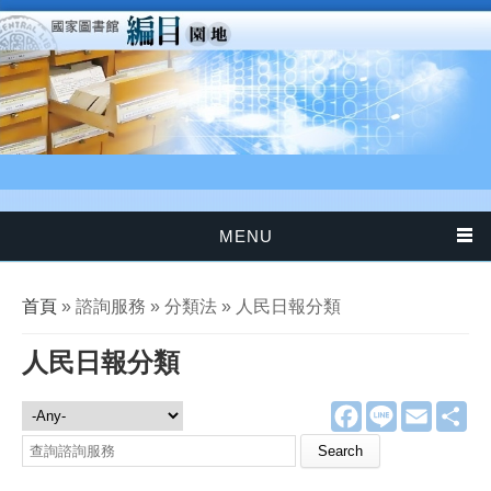
移至主內容
MENU
您在這裡
首頁
» 諮詢服務 » 分類法 » 人民日報分類
人民日報分類
F
L
E
分
諮詢服務
a
i
m
享
c
n
a
Search this site
e
e
i
b
l