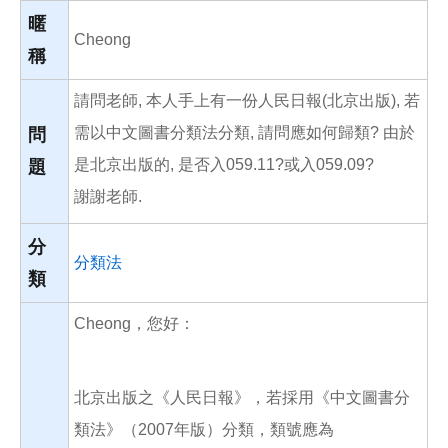
o
o
暱
k
Cheong
稱
請問老師, 本人手上有一份人民日報(北京出版), 若
需以中文圖書分類法分類, 請問應如何歸類? 由於
問
是北京出版的, 是否入059.11?或入059.09?
題
謝謝老師.
分
分類法
類
Cheong，您好：
北京出版之《人民日報》，若採用《中文圖書分
類法》（2007年版）分類，類號應為