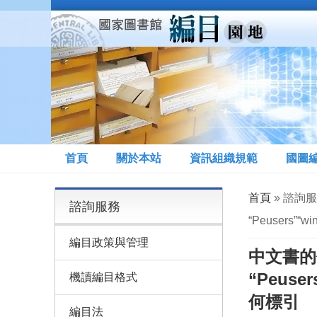
移至主內容
首頁
關於本站
資訊組織規範
國圖
您在這裡
首頁
» 諮詢
諮詢服務
“Peuser
編目政策與管理
中文書的
“Peu
機讀編目格式
何標引
編目法