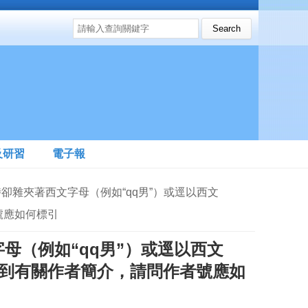
搜尋表單
Search this site
及研習
電子報
時卻雜夾著西文字母（例如“qq男”）或逕以西文
者號應如何標引
母（例如“qq男”）或逕以西文
又查不到有關作者簡介，請問作者號應如