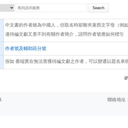
Search this site
中文書的作者雖為中國人，但取名時卻雜夾著西文字母（例如“qq男”
邊待編文獻又查不到有關作者簡介，請問作者號應如何標引
作者號及輔助區分號
假如 臺端實在無法查獲待編文獻之作者，可以變通以題名來
發
.
聯絡地址：