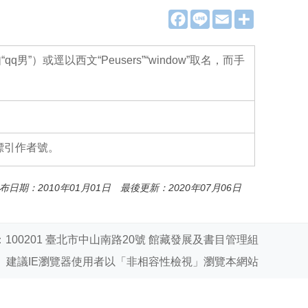
F
L
E
分
a
i
m
享
c
n
a
e
e
i
b
l
）或逕以西文“Peusers”“window”取名，而手
o
o
k
標引作者號。
布日期：2010年01月01日 最後更新：2020年07月06日
100201 臺北市中山南路20號 館藏發展及書目管理組
建議IE瀏覽器使用者以「非相容性檢視」瀏覽本網站