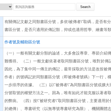
Search this site
有關傳記文獻之同類書區分號，多依\被傳者\"取碼，是否有分類規
書區分號，是否只適用於傳記類，抑或也適用哲學、繪畫等類
作者號及輔助區分號
（一）一般有關文獻分類的論述，大多會設專章、專節介紹
難獲得。 （二）一般文獻依著者取同類書區分號，唯對於傳
因此，為了集中同一傳主的傳記，最常採取的方法是改按被
作者）的號碼記於同類書區分號（即被傳者號碼）下一行，構成
一步排序的依據。 （三）以\"被傳者\"為同類書區分號或擴大
分號取號的權變方法之一。因為，唯有如此才能克服以著者
的弊病。 （四）按\"被研究者\"取同類書區分號，主要適用於個
於總傳）、專書研究（以無專號專書研究為限）、機關團體