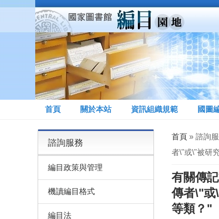
移至主內容
首頁
關於本站
資訊組織規範
國圖
您在這裡
首頁
» 諮詢
諮詢服務
者\"或\"
編目政策與管理
有關傳記
傳者\"
機讀編目格式
等類？"
編目法