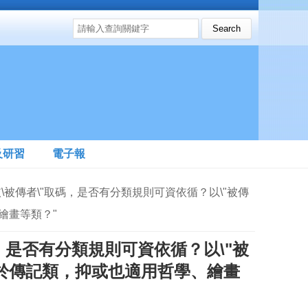
搜尋表單
Search this site
及研習
電子報
依\被傳者\"取碼，是否有分類規則可資依循？以\"被傳
繪畫等類？"
，是否有分類規則可資依循？以\"被
用於傳記類，抑或也適用哲學、繪畫