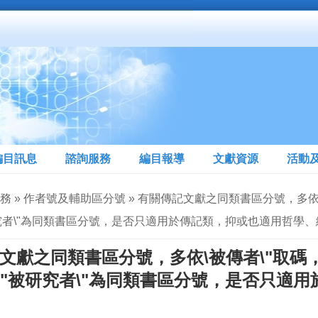
編目訊息
諮詢服務
編目報導
文獻資源
活動
服務 » 作者號及輔助區分號 » 有關傳記文獻之同類書區分號，多
被研究者\"為同類書區分號，是否只適用於傳記類，抑或也適用哲學、
文獻之同類書區分號，多依\被傳者\"取碼
或\"被研究者\"為同類書區分號，是否只適