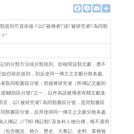
F
L
E
分
a
i
m
享
c
n
a
e
e
i
b
l
則可資依循？以\"被傳者\"或\"被研究者\"為同類
o
o
？"
k
傳記的分類方法或分類規則。欲檢閱這類文獻，應不
記如仍依此規則，則反使同一傳主之文獻分散各處。
傳者取同類書區分號；然後將研究者（即傳記文獻的
\輔助區分號\"之一，以作為該被傳者有關文獻進
而言，以\"被研究者\"為同類書區分號，是同類書區
取同類書區分號，反而使得同一傳主之文獻分散各處
人傳記（\"780 傳記類\"及各科人物分傳，唯不適用
志（包含概況、簡介、歷史、大事記、史料、業務報