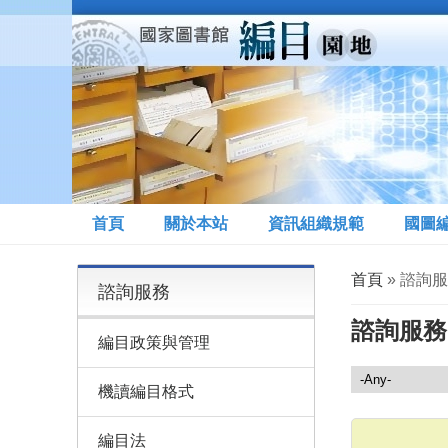
移至主內容
首頁
關於本站
資訊組織規範
國圖
您在這裡
首頁
» 諮詢
諮詢服務
諮詢服務
編目政策與管理
諮詢服務
機讀編目格式
編目法