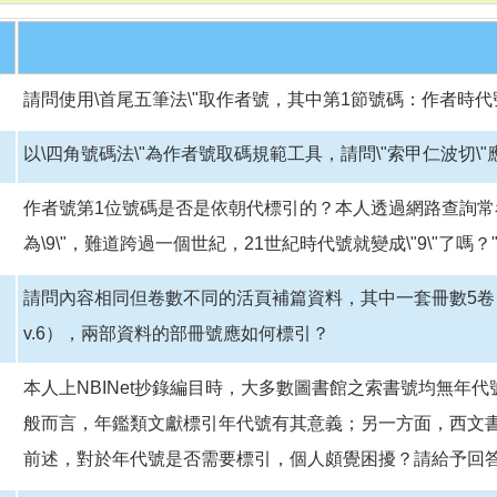
請問使用\首尾五筆法\"取作者號，其中第1節號碼：作者時代號\
以\四角號碼法\"為作者號取碼規範工具，請問\"索甲仁波切\
作者號第1位號碼是否是依朝代標引的？本人透過網路查詢常
為\9\"，難道跨過一個世紀，21世紀時代號就變成\"9\"了嗎？
請問內容相同但卷數不同的活頁補篇資料，其中一套冊數5卷（v.1
v.6），兩部資料的部冊號應如何標引？
本人上NBINet抄錄編目時，大多數圖書館之索書號均無年
般而言，年鑑類文獻標引年代號有其意義；另一方面，西文書
前述，對於年代號是否需要標引，個人頗覺困擾？請給予回