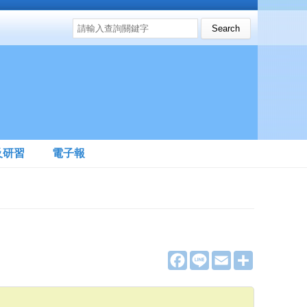
搜尋表單
Search this site
及研習
電子報
F
L
E
分
a
i
m
享
c
n
a
e
e
i
b
l