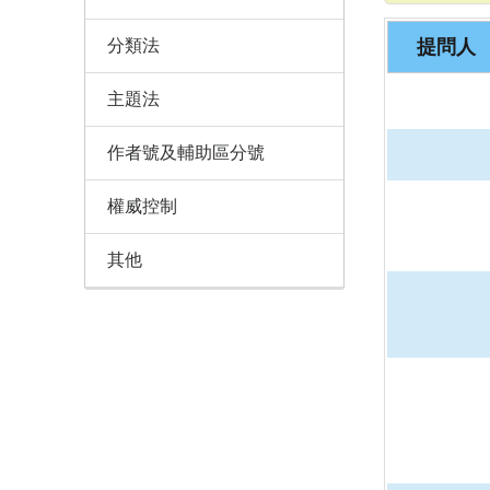
分類法
提問人
主題法
作者號及輔助區分號
權威控制
其他