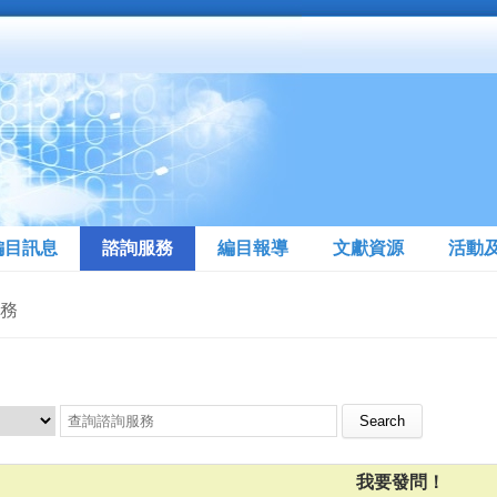
編目訊息
諮詢服務
編目報導
文獻資源
活動
服務
Search this site
我要發問！