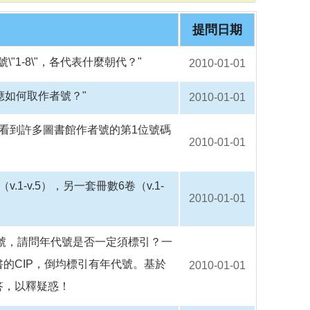
o
o
k
提問日期
"1-8\"，各代表什麼朝代？"
2010-01-01
"應如何取作者號？"
2010-01-01
看到許多圖書館作者號的第1位號碼
2010-01-01
"
-v.5），另一套冊數6卷（v.1-
2010-01-01
代號，請問年代號是否一定須標引？一
的CIP，倒均標引有年代號。基於
2010-01-01
答，以釋疑惑！