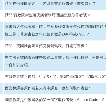
請問在何種情況之下，才以叢書名取書碼（書次號）？
請問“行政院衛生署疾病管制局”應該怎樣取作者號？
索書號之年代號標引時，究竟應標引版次年代抑或印刷年代？
版二刷，其索書號之年代號究竟是\89\"抑或\"90\"？"
請問「美國國會圖書館克特號碼表」何處可查獲？
中文著者號碼表有哪些規範工具書，那一種比較好，何處可
一併加以介紹。
有關作者號之後加上\：\"及\"-\"，例如\"8576-2\"、\"857
西文翻譯書原作者若未有中譯名，應如何取作者號？
團體作者是否依書名的第一個字取作者號（Author Code；Autho