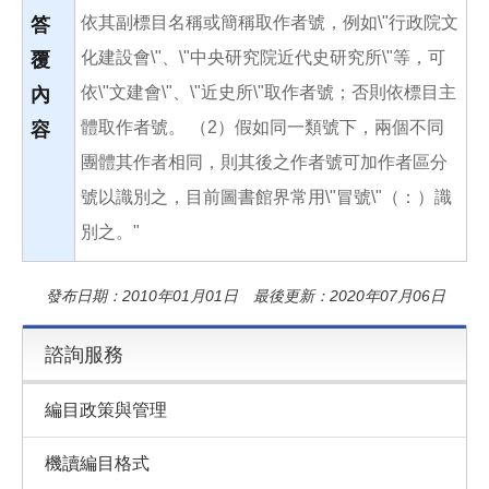
依其副標目名稱或簡稱取作者號，例如\"行政院文
答
化建設會\"、\"中央研究院近代史研究所\"等，可
覆
依\"文建會\"、\"近史所\"取作者號；否則依標目主
內
體取作者號。 （2）假如同一類號下，兩個不同
容
團體其作者相同，則其後之作者號可加作者區分
號以識別之，目前圖書館界常用\"冒號\"（：）識
別之。"
發布日期：2010年01月01日 最後更新：2020年07月06日
諮詢服務
編目政策與管理
機讀編目格式