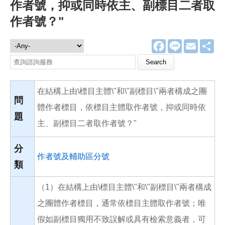
作者號，抑或同時依主、副標目二者取
作者號？"
F
L
E
分
諮詢服務
a
i
m
享
c
n
a
Search this site
e
e
i
b
l
o
在結構上由\標目主體\"和\"副標目\"兩者構成之團
o
k
問
體作者標目，依標目主體取作者號，抑或同時依
題
主、副標目二者取作者號？"
分
作者號及輔助區分號
類
（1）在結構上由\標目主體\"和\"副標目\"兩者構成
之團體作者標目，通常依標目主體取作者號；唯
假如副標目獨用不致誤解或具有檢索意義者，可