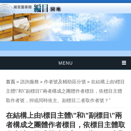
移至主內容
MENU
您在這裡
首頁
» 諮詢服務 » 作者號及輔助區分號 » 在結構上由\標目
主體\"和\"副標目\"兩者構成之團體作者標目，依標目主體
取作者號，抑或同時依主、副標目二者取作者號？"
在結構上由\標目主體\"和\"副標目\"兩
者構成之團體作者標目，依標目主體取