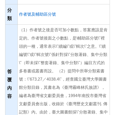
分
作者號及輔助區分號
類
（1）作者號之後是否可加小數點，答案應該是肯
定的。作者號後面之小數點，是\輔助區分號\"裡
頭的一種，通常表示\"續編\"或\"輯次\"之意。\"續
編號\"或\"輯次號\"係針對採\"分散著錄、集中分類
\"（即未採\"整套著錄、集中分類\"）編目方式的
多卷書或叢書而設。 （2）提問中所舉分類索書
答
號：\"673.27／4038.4\"，經查國立臺灣大學圖書
覆
館分類目錄，其書名為《臺灣霧峰林氏族譜》，
內
編者為臺灣省文獻委員會，1994年南投市臺灣省
容
文獻委員會出版，收錄於《臺灣歷史文獻叢刊. 傳
記類》內。由於，臺大圖書館採\"分散著錄、集中